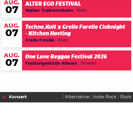
AUG.
ALTER EGO FESTIVAL
07
Welser Trabrennbahn
, Wels
AUG.
Techno.Kult x Grelle Forelle Clubnight
07
- Kitchen Hosting
Grelle Forelle
, Wien
AUG.
One Love Reggae Festival 2026
07
Festivalgelände Wiesen
, Wiesen
Konzert
Alternative
Indie Rock
Rock
2010
SONNTAG