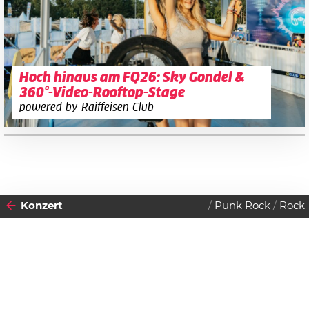
Hoch hinaus am FQ26: Sky Gondel &
360°-Video-Rooftop-Stage
powered by Raiffeisen Club
Konzert
Punk Rock
Rock
2025
29
DONNERSTAG
MAI
Datenschutzerklärung