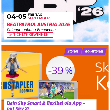
FREITAG
04
-05
SEPTEMBER
BEATPATROL AUSTRIA 2026
Galopprennbahn Freudenau
TICKETS GEWINNEN
Stories
Advertorial
Dein Sky Smart & flexibel via App –
mit Sky X!