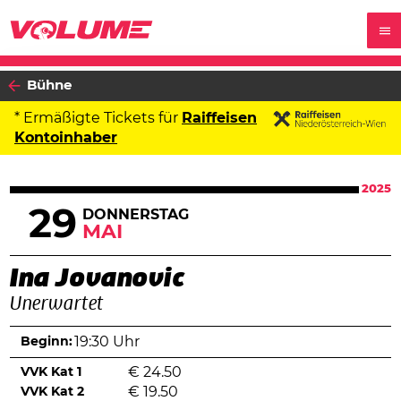
Bühne
* Ermäßigte Tickets für
Raiffeisen
Kontoinhaber
2025
29
DONNERSTAG
MAI
Ina Jovanovic
Unerwartet
Beginn:
19:30 Uhr
VVK Kat 1
€
24.50
VVK Kat 2
€
19.50