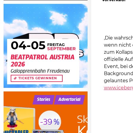
Vorverkauf
‚Die wahrsch
04
-05
wenn nicht d
FREITAG
SEPTEMBER
zum Kollaps 
BEATPATROL AUSTRIA
offizielle A
2026
Event, bei 
Galopprennbahn Freudenau
Background 
TICKETS GEWINNEN
gelauntes Pu
www.iceberg
Stories
Advertorial