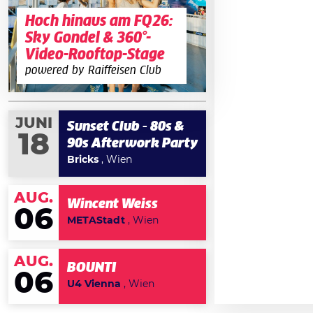
Hoch hinaus am FQ26:
Sky Gondel & 360°-
Video-Rooftop-Stage
powered by Raiffeisen Club
JUNI
Sunset Club - 80s &
18
90s Afterwork Party
Bricks
, Wien
AUG.
Wincent Weiss
06
METAStadt
, Wien
AUG.
BOUNTI
06
U4 Vienna
, Wien