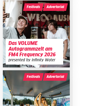
Festivals
Advertorial
Das VOLUME
Autogrammzelt am
FM4 Frequency 2026
presented by Infinity Water
Festivals
Advertorial