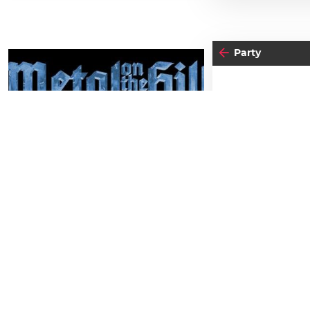
Party
28
FRE
SE
29
SAMSTAG
AUGUST
Einlass:
21:00
Metal on the Hill 2026
Beginn:
00:0
Schlossbergbühne Kasematten
TICKETS GEWINNEN
Gratis Eint
Schräge, inn