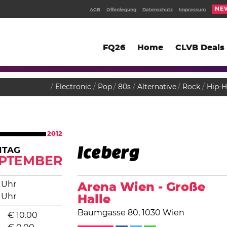
NE
AGB
Offenlegung
Datenschutz
Impressum
FQ26
Home
CLVB Deals
Electronic
Pop
80s
Alternative
Rock
Hip-
2012
Iceberg
ITAG
PTEMBER
 Uhr
Arena Wien - Große
 Uhr
Halle
Baumgasse 80, 1030 Wien
€
10.00