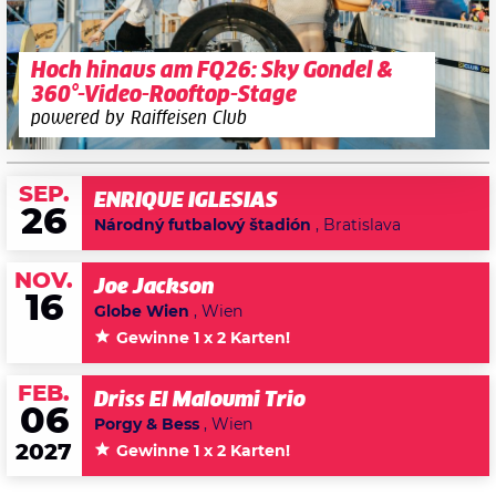
Hoch hinaus am FQ26: Sky Gondel &
360°-Video-Rooftop-Stage
powered by Raiffeisen Club
SEP.
ENRIQUE IGLESIAS
26
Národný futbalový štadión
, Bratislava
NOV.
Joe Jackson
16
Globe Wien
, Wien
Gewinne 1 x 2 Karten!
FEB.
Driss El Maloumi Trio
06
Porgy & Bess
, Wien
2027
Gewinne 1 x 2 Karten!