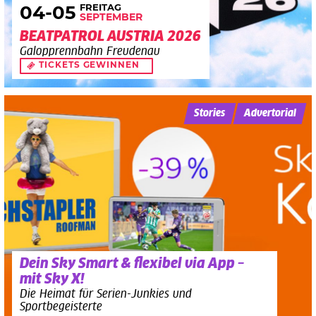
FREITAG
04
-05
SEPTEMBER
BEATPATROL AUSTRIA 2026
Galopprennbahn Freudenau
TICKETS GEWINNEN
Stories
Advertorial
Dein Sky Smart & flexibel via App –
mit Sky X!
Die Heimat für Serien-Junkies und
Sportbegeisterte