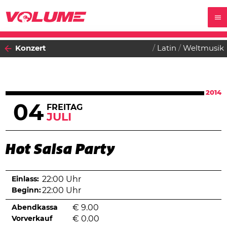
Konzert
Latin
Weltmusik
2014
04
FREITAG
JULI
Hot Salsa Party
Einlass:
22:00 Uhr
Beginn:
22:00 Uhr
Abendkassa
€
9.00
Vorverkauf
€
0.00