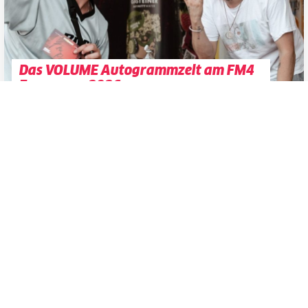
Das VOLUME Autogrammzelt am FM4
Frequency 2026
presented by Infinity Water
Datenschutzerklärung
Zustimmen
Party
Drum and Bass
2025
17
SAMSTAG
MAI