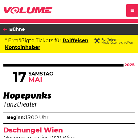
Bühne
* Ermäßigte Tickets für
Raiffeisen
Kontoinhaber
2025
17
SAMSTAG
MAI
Hopepunks
Tanztheater
Beginn:
15:00 Uhr
Dschungel Wien