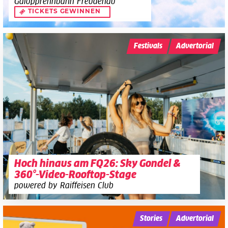
Galopprennbahn Freudenau
TICKETS GEWINNEN
Festivals
Advertorial
Hoch hinaus am FQ26: Sky Gondel &
360°-Video-Rooftop-Stage
powered by Raiffeisen Club
Stories
Advertorial