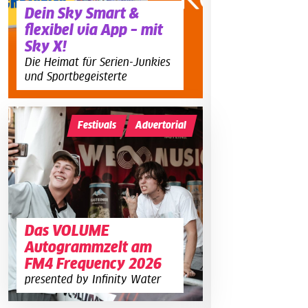
Dein Sky Smart &
flexibel via App – mit
Sky X!
Die Heimat für Serien-Junkies
und Sportbegeisterte
Festivals
Advertorial
Das VOLUME
Autogrammzelt am
FM4 Frequency 2026
presented by Infinity Water