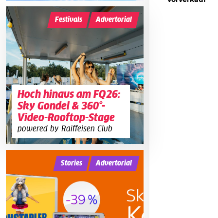
Vorverkauf
Festivals
Advertorial
Hoch hinaus am FQ26:
Sky Gondel & 360°-
Video-Rooftop-Stage
powered by Raiffeisen Club
Stories
Advertorial