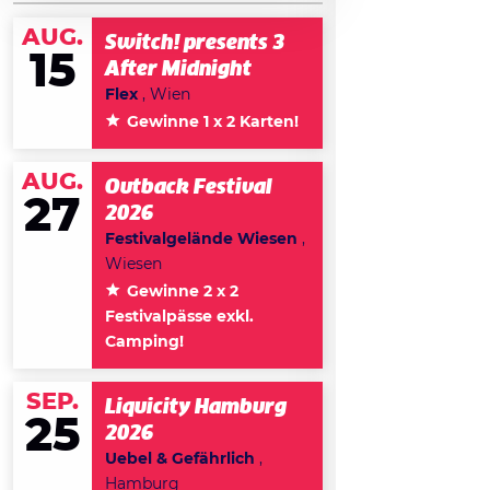
AUG.
Switch! presents 3
15
After Midnight
Flex
, Wien
Gewinne 1 x 2 Karten!
AUG.
Outback Festival
27
2026
Festivalgelände Wiesen
,
Wiesen
Gewinne 2 x 2
Festivalpässe exkl.
Camping!
SEP.
Liquicity Hamburg
25
2026
Uebel & Gefährlich
,
Hamburg