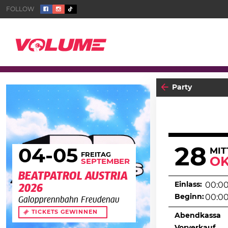
Party
28
04
-05
MI
FREITAG
O
SEPTEMBER
BEATPATROL AUSTRIA
Einlass:
00:0
2026
Beginn:
00:0
Galopprennbahn Freudenau
TICKETS GEWINNEN
Abendkassa