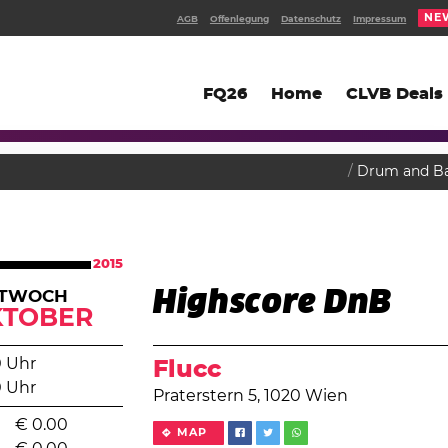
NE
AGB
Offenlegung
Datenschutz
Impressum
FQ26
Home
CLVB Deals
Drum and B
2015
Highscore DnB
TTWOCH
KTOBER
0 Uhr
Flucc
0 Uhr
Praterstern 5, 1020 Wien
€
0.00
MAP