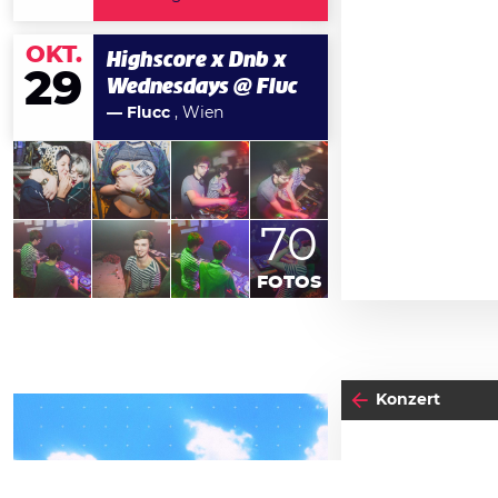
OKT.
Highscore x Dnb x
29
Wednesdays @ Fluc
— Flucc
, Wien
70
FOTOS
Konzert