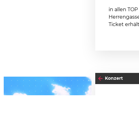
in allen TOP
Herrengasse
Ticket erhält
Konzert
16
04
-05
SA
FREITAG
AP
SEPTEMBER
BEATPATROL AUSTRIA
Einlass:
19:30