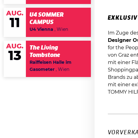
AUG.
U4 SOMMER
EXKLUSIV
11
CAMPUS
U4 Vienna
, Wien
Im Zuge des
Designer O
AUG.
The Living
for the Peo
13
Tombstone
von Graz ent
mit einer Fl
Raiffeisen Halle im
Gasometer
, Wien
Shoppingpar
Brands zu a
mit einer e
TOMMY HILFI
VORVERKA