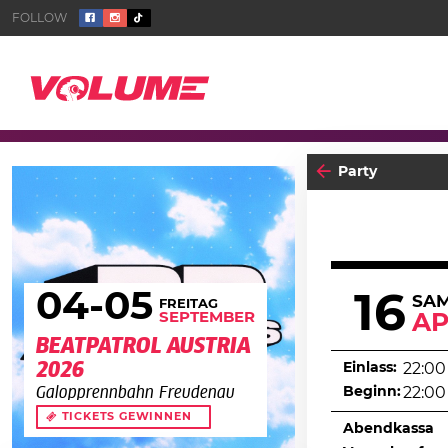
Party
04
-05
16
SA
FREITAG
SEPTEMBER
AP
BEATPATROL AUSTRIA
2026
Einlass:
22:00
Beginn:
22:00
Galopprennbahn Freudenau
TICKETS GEWINNEN
Abendkassa