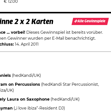
€
12.00
nne 2 x 2 Karten
Alle Gewinnspiele
e ... vorbei!
Dieses Gewinnspiel ist bereits vorüber.
chen Gewinner wurden per E-Mail benachrichtigt.
chluss:
14. April 2011
niels
(hedKandi/UK)
am on Percussions
(hedKandi Star Percussionist,
iza/UK)
ely Laura on Saxophone
(hedKandi/UK)
Cayman
(„i love ibiza“-Resident DJ)