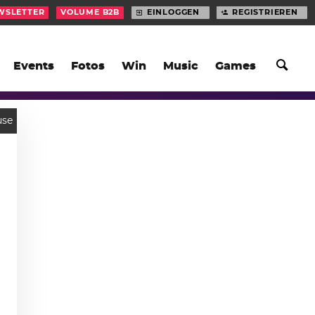
WSLETTER
VOLUME B2B
EINLOGGEN
REGISTRIEREN
Events
Fotos
Win
Music
Games
use