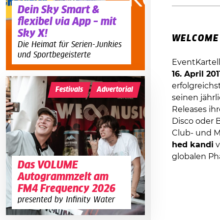
Dein Sky Smart &
flexibel via App – mit
Sky X!
WELCOME 
Die Heimat für Serien-Junkies
und Sportbegeisterte
EventKartel
16. April 201
erfolgreich
Festivals
Advertorial
seinen jährl
Releases ih
Disco oder 
Club- und M
hed kandi
v
globalen Ph
Das VOLUME
Autogrammzelt am
FM4 Frequency 2026
presented by Infinity Water