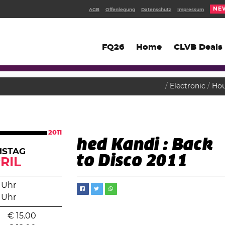
NE
AGB
Offenlegung
Datenschutz
Impressum
FQ26
Home
CLVB Deals
Electronic
Ho
2011
hed Kandi : Back
MSTAG
to Disco 2011
RIL
 Uhr
 Uhr
€
15.00