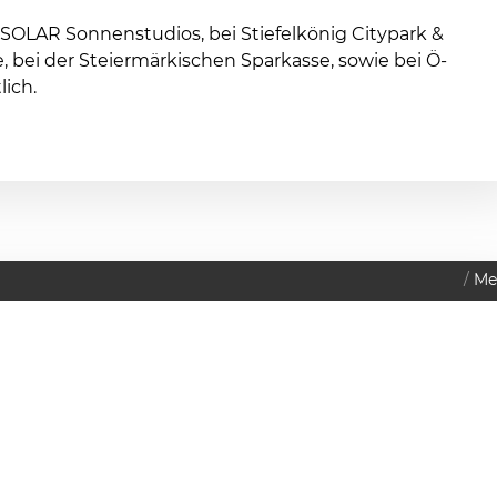
 SOLAR Sonnenstudios, bei Stiefelkönig Citypark &
, bei der Steiermärkischen Sparkasse, sowie bei Ö-
lich.
Me
2011
Datenschutzerklärung
Mitigate
MSTAG
RIL
 Uhr