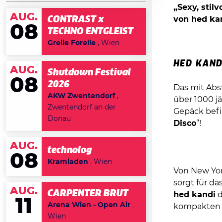
„Sexy, stilv
AUG.
CONTRAST x
von hed ka
08
TECHNO ENTGLEIST
Grelle Forelle
, Wien
HED KAND
AUG.
Shutdown Festival
08
2026
Das mit Abs
AKW Zwentendorf
,
über 1000 j
Zwentendorf an der
Gepäck befi
Donau
Disco
“!
AUG.
technolog
08
Kramladen
, Wien
Von New Yor
sorgt für da
AUG.
CARPENTER BRUT
hed kandi
d
11
Arena Wien - Open Air
,
kompakten 
Wien