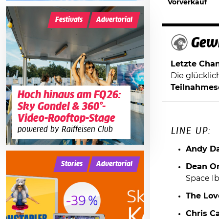
Vorverkauf
Festivals
Advertorial
Gewi
Letzte Chanc
Die glückli
Teilnahmes
Hoch hinaus am FQ26:
Sky Gondel & 360°-
Video-Rooftop-Stage
powered by Raiffeisen Club
LINE UP:
Andy Da
Stories
Advertorial
Dean Or
Space Ib
The Lov
Chris 