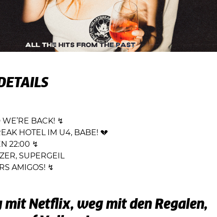
DETAILS
 WE’RE BACK! ↯
EAK HOTEL IM U4, BABE! 💔
 22:00 ↯
TZER, SUPERGEIL
RS AMIGOS! ↯
 mit Netflix, weg mit den Regalen,