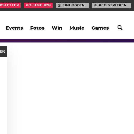
WSLETTER
VOLUME B2B
EINLOGGEN
REGISTRIEREN
Events
Fotos
Win
Music
Games
use