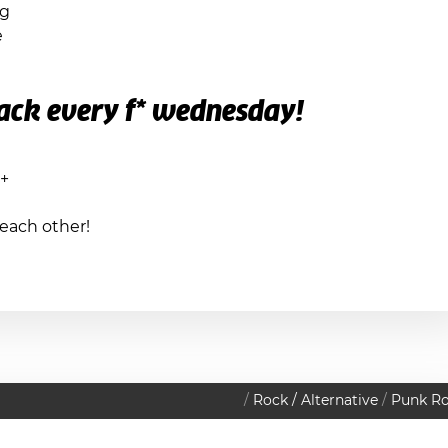
ng
e
ack every f* wednesday!
8+
 each other!
Rock / Alternative
Punk R