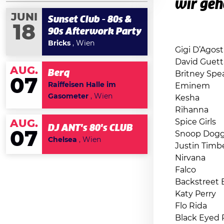
wir geh
JUNI
Sunset Club - 80s &
18
90s Afterwork Party
Bricks
, Wien
Gigi D’Agost
David Guett
AUG.
Berq
Britney Spe
07
Raiffeisen Halle im
Eminem
Gasometer
, Wien
Kesha
Rihanna
Spice Girls
AUG.
DJ ANT's 80's CLUB
07
Snoop Dog
Chelsea
, Wien
Justin Timb
Nirvana
Falco
Backstreet 
Katy Perry
Flo Rida
Black Eyed 