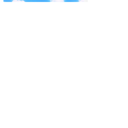
04
-05
FREITAG
SEPTEMBER
BEATPATROL AUSTRIA
13
MI
2026
SE
Galopprennbahn Freudenau
TICKETS GEWINNEN
Einlass:
19:30
Beginn:
20:00
Festivals
Advertorial
Hoch hinaus am FQ26:
Sky Gondel & 360°-