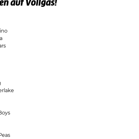
en auf Vollgas!
ino
a
ars
g
erlake
Boys
Peas