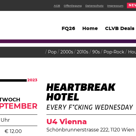
NE
AGB
Offenlegung
Datenschutz
Impressum
FQ26
Home
CLVB Deals
Pop
2000s
2010s
90s
Pop-Rock
Ho
2023
HEARTBREAK
HOTEL
TTWOCH
PTEMBER
EVERY F*CKING WEDNESDAY
 Uhr
U4 Vienna
Schönbrunnerstrasse 222, 1120 Wien
€
12.00