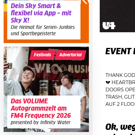
Dein Sky Smart &
flexibel via App – mit
Sky X!
Die Heimat für Serien-Junkies
und Sportbegeisterte
EVENT 
Festivals
Advertorial
THANK GOD
💔 HEARTBR
DOORS OPEN
TRASH, GLI
Das VOLUME
AUF 2 FLOO
Autogrammzelt am
FM4 Frequency 2026
presented by Infinity Water
Ok, weg