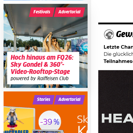
Festivals
Advertorial
Gewi
Letzte Chanc
Die glückli
Hoch hinaus am FQ26:
Teilnahmes
Sky Gondel & 360°-
Video-Rooftop-Stage
powered by Raiffeisen Club
Stories
Advertorial