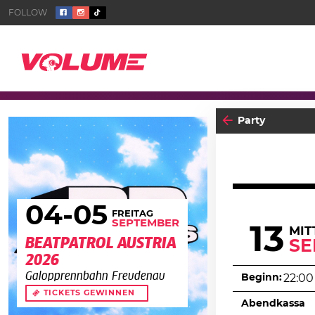
Party
04
-05
FREITAG
SEPTEMBER
13
MI
BEATPATROL AUSTRIA
SE
2026
Galopprennbahn Freudenau
Beginn:
22:00
TICKETS GEWINNEN
Abendkassa