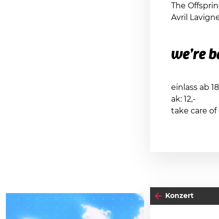
The Offspri
Avril Lavign
we’re b
einlass ab 1
ak: 12,-
take care of
Konzert