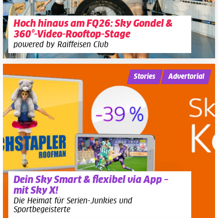
Hoch hinaus am FQ26: Sky Gondel &
360°-Video-Rooftop-Stage
powered by Raiffeisen Club
Stories
Advertorial
Dein Sky Smart & flexibel via App –
mit Sky X!
Die Heimat für Serien-Junkies und
Sportbegeisterte