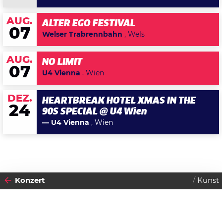
AUG.
ALTER EGO FESTIVAL
07
Welser Trabrennbahn
, Wels
AUG.
NO LIMIT
07
U4 Vienna
, Wien
DEZ.
HEARTBREAK HOTEL XMAS IN THE
24
90S SPECIAL @ U4 Wien
— U4 Vienna
, Wien
Konzert
Kunst