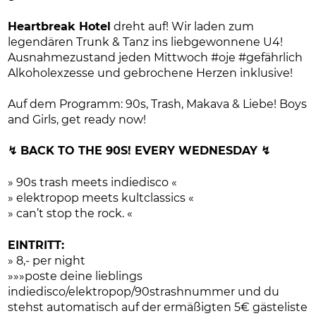
Heartbreak Hotel
dreht auf! Wir laden zum
legendären Trunk & Tanz ins liebgewonnene U4!
Ausnahmezustand jeden Mittwoch #oje #gefährlich
Alkoholexzesse und gebrochene Herzen inklusive!
Auf dem Programm: 90s, Trash, Makava & Liebe! Boys
and Girls, get ready now!
↯ BACK TO THE 90S! EVERY WEDNESDAY ↯
» 90s trash meets indiedisco «
» elektropop meets kultclassics «
» can’t stop the rock. «
EINTRITT:
» 8,- per night
»»»poste deine lieblings
indiedisco/elektropop/90strashnummer und du
stehst automatisch auf der ermäßigten 5€ gästeliste