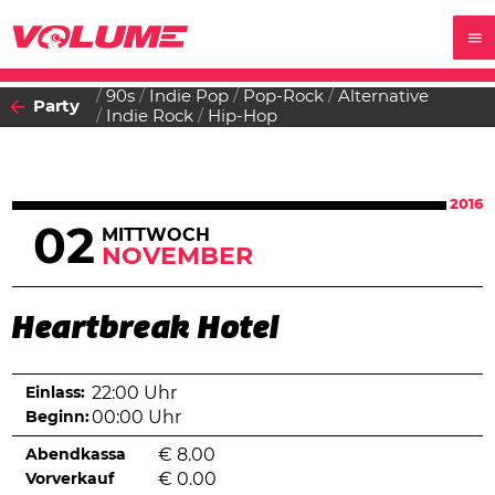
90s
Indie Pop
Pop-Rock
Alternative
Party
Indie Rock
Hip-Hop
2016
02
MITTWOCH
NOVEMBER
Heartbreak Hotel
Einlass:
22:00 Uhr
Beginn:
00:00 Uhr
Abendkassa
€
8.00
Vorverkauf
€
0.00