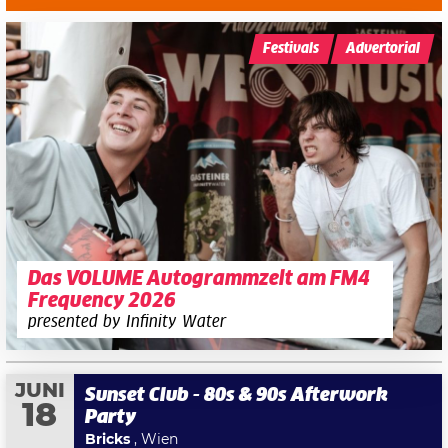
Festivals
Advertorial
Das VOLUME Autogrammzelt am FM4
Frequency 2026
presented by Infinity Water
JUNI
Sunset Club - 80s & 90s Afterwork
18
Party
Bricks
, Wien