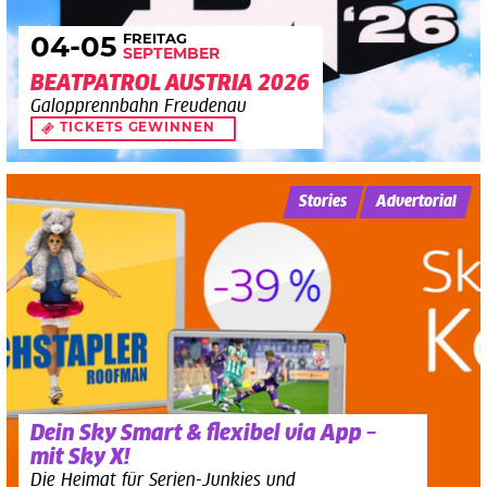
FREITAG
04
-05
SEPTEMBER
BEATPATROL AUSTRIA 2026
Galopprennbahn Freudenau
TICKETS GEWINNEN
Stories
Advertorial
Dein Sky Smart & flexibel via App –
mit Sky X!
Die Heimat für Serien-Junkies und