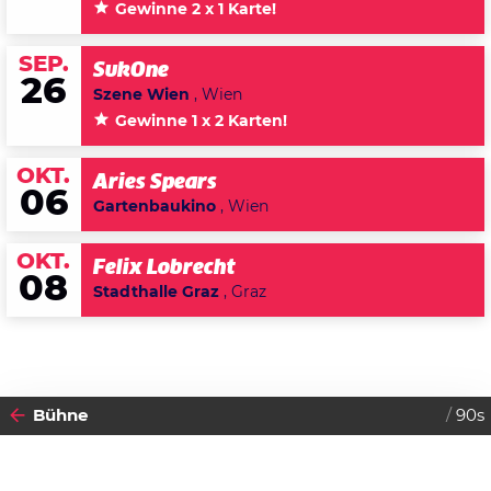
Gewinne 2 x 1 Karte!
SEP.
SukOne
26
Szene Wien
, Wien
Gewinne 1 x 2 Karten!
OKT.
Aries Spears
06
Gartenbaukino
, Wien
OKT.
Felix Lobrecht
08
Stadthalle Graz
, Graz
Bühne
90s