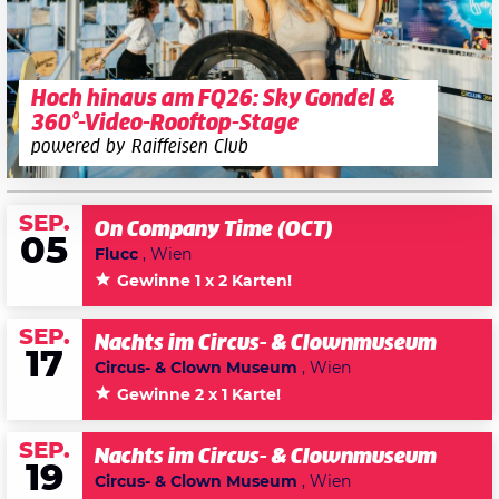
Hoch hinaus am FQ26: Sky Gondel &
360°-Video-Rooftop-Stage
powered by Raiffeisen Club
SEP.
On Company Time (OCT)
05
Flucc
, Wien
Gewinne 1 x 2 Karten!
SEP.
Nachts im Circus- & Clownmuseum
17
Circus- & Clown Museum
, Wien
Gewinne 2 x 1 Karte!
SEP.
Nachts im Circus- & Clownmuseum
19
Circus- & Clown Museum
, Wien