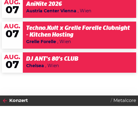
AUG.
AniNite 2026
07
Austria Center Vienna
, Wien
AUG.
Techno.Kult x Grelle Forelle Clubnight
07
- Kitchen Hosting
Grelle Forelle
, Wien
AUG.
DJ ANT's 80's CLUB
07
Chelsea
, Wien
Konzert
Metalcore
2026
DIENSTAG