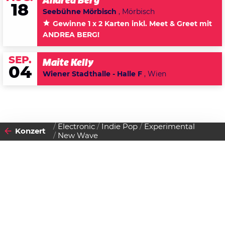
Andrea Berg
18
Seebühne Mörbisch
, Mörbisch
Gewinne 1 x 2 Karten inkl. Meet & Greet mit
ANDREA BERG!
SEP.
Maite Kelly
04
Wiener Stadthalle - Halle F
, Wien
Electronic
Indie Pop
Experimental
Konzert
New Wave
2011
02
MONTAG
MAI
Datenschutzerklärung
Zustimmen