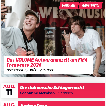
Festivals
Advertorial
Das VOLUME Autogrammzelt am FM4
Frequency 2026
presented by Infinity Water
AUG.
Die italienische Schlagernacht
11
Seebühne Mörbisch
, Mörbisch
AUG.