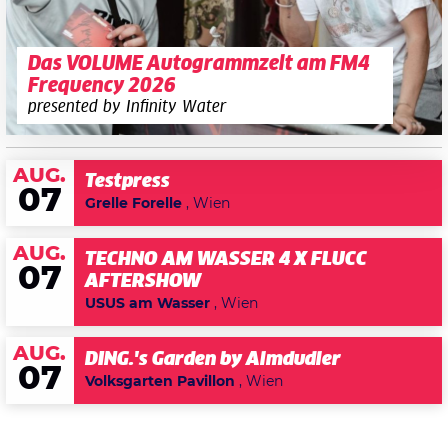
Das VOLUME Autogrammzelt am FM4
Frequency 2026
presented by Infinity Water
AUG.
Testpress
07
Grelle Forelle
, Wien
AUG.
TECHNO AM WASSER 4 X FLUCC
07
AFTERSHOW
USUS am Wasser
, Wien
AUG.
DING.'s Garden by Almdudler
07
Volksgarten Pavillon
, Wien