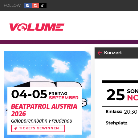
Konzert
25
04
-05
SO
FREITAG
N
SEPTEMBER
BEATPATROL AUSTRIA
Einlass:
20:30
2026
Galopprennbahn Freudenau
Stehplatz
TICKETS GEWINNEN