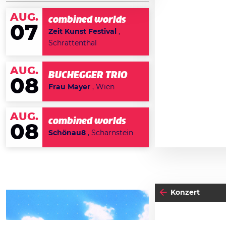
AUG.
combined worlds
07
Zeit Kunst Festival
,
Schrattenthal
AUG.
BUCHEGGER TRIO
08
Frau Mayer
, Wien
AUG.
combined worlds
08
Schönau8
, Scharnstein
Konzert