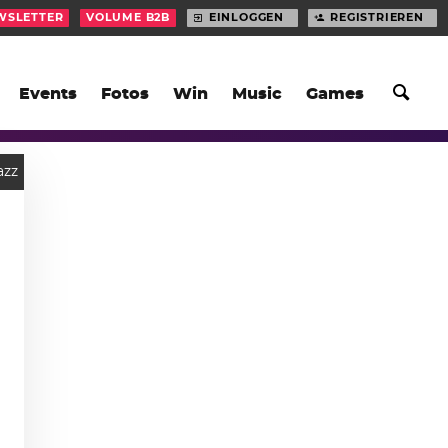
WSLETTER
VOLUME B2B
EINLOGGEN
REGISTRIEREN
Events
Fotos
Win
Music
Games
azz