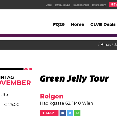
NE
AGB
Offenlegung
Datenschutz
Impressum
FQ26
Home
CLVB Deals
Blues
J
2018
Green Jelly Tour
NNTAG
OVEMBER
 Uhr
Reigen
Hadikgasse 62, 1140 Wien
€
25.00
MAP