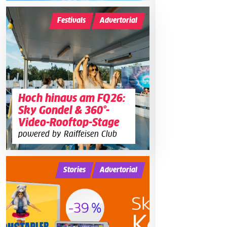
Festivals
Advertorial
Hoch hinaus am FQ26:
Sky Gondel & 360°-
Video-Rooftop-Stage
powered by Raiffeisen Club
Stories
Advertorial