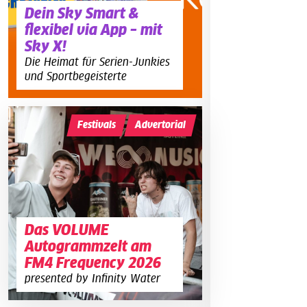
Dein Sky Smart &
flexibel via App – mit
Sky X!
Die Heimat für Serien-Junkies
und Sportbegeisterte
Festivals
Advertorial
Das VOLUME
Autogrammzelt am
FM4 Frequency 2026
presented by Infinity Water