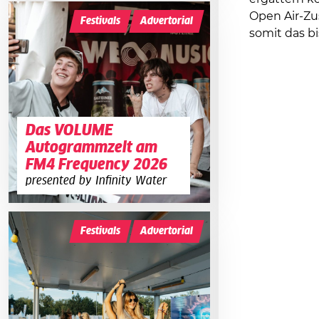
Open Air-Zu
Festivals
Advertorial
somit das bi
Das VOLUME
Autogrammzelt am
FM4 Frequency 2026
presented by Infinity Water
Festivals
Advertorial