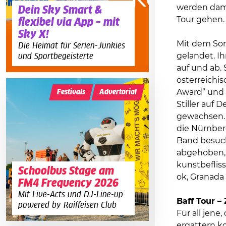
werden dam
Dein Sky Smart &
Tour gehen.
flexibel via App – mit
Sky X!
Mit dem Son
Die Heimat für Serien-Junkies
gelandet. I
und Sportbegeisterte
auf und ab.
österreichi
Award“ und 
Festivals
Advertorial
Stiller auf 
gewachsen. 
die Nürnber
Band besuch
abgehoben, v
kunstbefliss
Schoolbus Stage am
ok, Granada
FM4 Frequency 2026
Mit Live-Acts und DJ-Line-up
Baff Tour 
powered by Raiffeisen Club
Für all jene
ergattern k