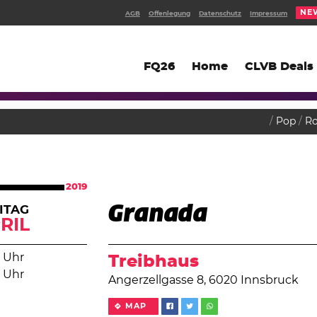
NE
AGB
Offenlegung
Datenschutz
Impressum
FQ26
Home
CLVB Deals
Pop
R
2019
Granada
ITAG
RIL
 Uhr
Treibhaus
 Uhr
Angerzellgasse 8, 6020 Innsbruck
MAP