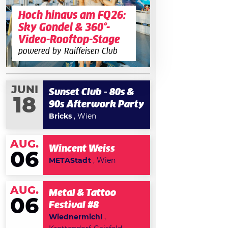
Hoch hinaus am FQ26:
Sky Gondel & 360°-
Video-Rooftop-Stage
powered by Raiffeisen Club
JUNI
Sunset Club - 80s &
18
90s Afterwork Party
Bricks
, Wien
AUG.
Wincent Weiss
06
METAStadt
, Wien
AUG.
Metal & Tattoo
06
Festival #8
Wiednermichl
,