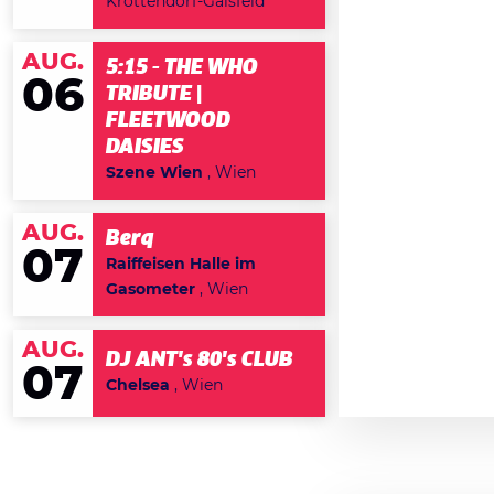
Krottendorf-Gaisfeld
AUG.
5:15 - THE WHO
06
TRIBUTE |
FLEETWOOD
DAISIES
Szene Wien
, Wien
AUG.
Berq
07
Raiffeisen Halle im
Gasometer
, Wien
AUG.
DJ ANT's 80's CLUB
07
Chelsea
, Wien