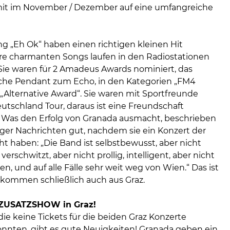
it im November / Dezember auf eine umfangreiche
g „Eh Ok“ haben einen richtigen kleinen Hit
hre charmanten Songs laufen in den Radiostationen
 Sie waren für 2 Amadeus Awards nominiert, das
sche Pendant zum Echo, in den Kategorien „FM4
„Alternative Award“. Sie waren mit Sportfreunde
Deutschland Tour, daraus ist eine Freundschaft
Was den Erfolg von Granada ausmacht, beschrieben
ger Nachrichten gut, nachdem sie ein Konzert der
t haben: „Die Band ist selbstbewusst, aber nicht
erschwitzt, aber nicht prollig, intelligent, aber nicht
en, und auf alle Fälle sehr weit weg von Wien.“ Das ist
 kommen schließlich auch aus Graz.
– ZUSATZSHOW in Graz!
, die keine Tickets für die beiden Graz Konzerte
onnten, gibt es gute Neuigkeiten! Granada geben ein