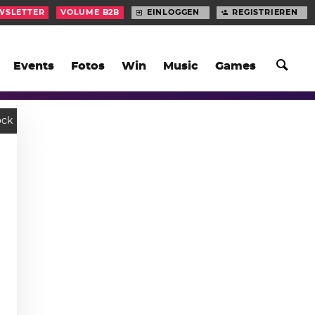
WSLETTER
VOLUME B2B
EINLOGGEN
REGISTRIEREN
Events
Fotos
Win
Music
Games
ock