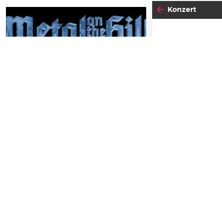
Konzert
29
26
SAMSTAG
FRE
AUGUST
AP
Metal on the Hill 2026
Schlossbergbühne Kasematten
Einlass:
20:00
TICKETS GEWINNEN
Beginn:
20:00
Stehplatz
FREITAG