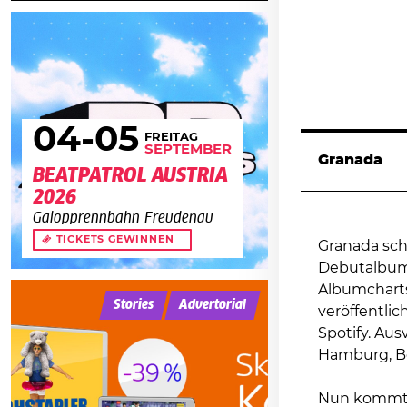
04
-05
FREITAG
SEPTEMBER
Granada
BEATPATROL AUSTRIA
2026
Galopprennbahn Freudenau
TICKETS GEWINNEN
Granada sch
Debutalbum 
Albumcharts
Stories
Advertorial
veröffentlic
Spotify. Aus
Hamburg, Be
Nun kommt 