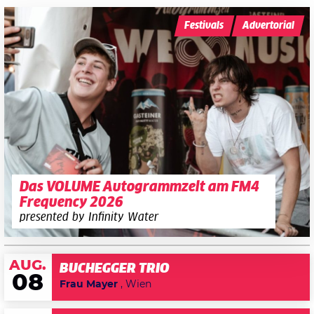
Festivals
Advertorial
Das VOLUME Autogrammzelt am FM4
Frequency 2026
presented by Infinity Water
AUG.
BUCHEGGER TRIO
08
Frau Mayer
, Wien