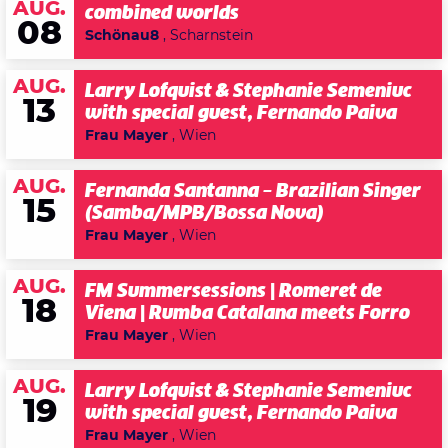
AUG.
combined worlds
08
Schönau8
, Scharnstein
AUG.
Larry Lofquist & Stephanie Semeniuc
13
with special guest, Fernando Paiva
Frau Mayer
, Wien
AUG.
Fernanda Santanna – Brazilian Singer
15
(Samba/MPB/Bossa Nova)
Frau Mayer
, Wien
AUG.
FM Summersessions | Romeret de
18
Viena | Rumba Catalana meets Forro
Frau Mayer
, Wien
AUG.
Larry Lofquist & Stephanie Semeniuc
19
with special guest, Fernando Paiva
Frau Mayer
, Wien