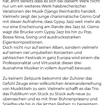
hat, ahnt bereits dass es sich bei diesem Werk nicht
nur um ein weiteres Werk halsbrecherischer
Variationen der Musik Django Reinhardts handelt.
Vielmehr zeigt der junge charismatische Gismo Graf
mit dieser Aufnahme, dass Gypsy Jazz weit mehr als
nur eine Erscheinung am Rande des Jazz ist. Gismo
wagt die Brücke vom Gypsy Jazz bis hin zu Pop,
Bossa Nova, Swing und ausdrucksstarken
Eigenkompositionen.
Doch nicht nur auf seinen Alben, sondern vielmehr
auf seinen viel umjubelten Konzerten und
zahlreichen Festivals in ganz Europa wird einem die
Professionalität und Virtuosität dieser drei
Ausnahme Musiker in vollem Ausmaß bewusst.
Zu keinem Zeitpunk bekommt der Zuhörer das
Gefühl Zeuge einer willkürlichen Aneinanderreihung
von Musiktiteln zu sein. Vielmehr schafft es das Trio
das Publikum von Stück zu Stück aufs neue zu
überraschen und es mit Ihrer Bühnenpräsenz und
Spielfreude bis in die letzten Reihen zu begeistern.