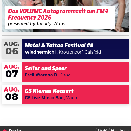
Das VOLUME Autogrammzelt am FM4
Frequency 2026
presented by Infinity Water
AUG.
Metal & Tattoo Festival #8
06
Wiednermichl
, Krottendorf-Gaisfeld
AUG.
Seiler und Speer
07
Freiluftarena B
, Graz
AUG.
G5 Kleines Konzert
08
G5 Live-Music-Bar
, Wien
Party
RnB
Hip-Hop