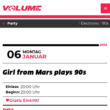
Party
Electronic
90s
2014
06
MONTAG
JANUAR
Girl from Mars plays 90s
Einlass:
20:00 Uhr
Beginn:
20:00 Uhr
Gratis Eintritt!