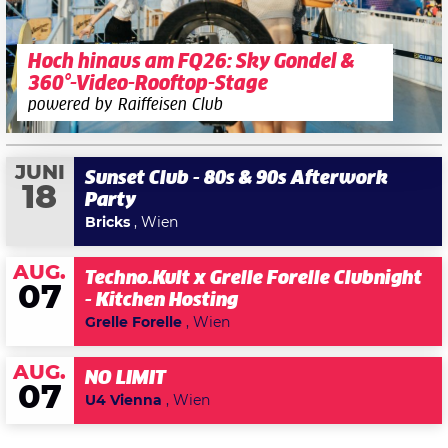
Hoch hinaus am FQ26: Sky Gondel &
360°-Video-Rooftop-Stage
powered by Raiffeisen Club
JUNI
Sunset Club - 80s & 90s Afterwork
18
Party
Bricks
, Wien
AUG.
Techno.Kult x Grelle Forelle Clubnight
07
- Kitchen Hosting
Grelle Forelle
, Wien
AUG.
NO LIMIT
07
U4 Vienna
, Wien