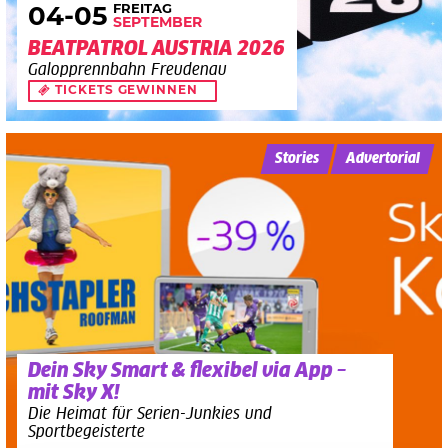
FREITAG
04
-05
SEPTEMBER
BEATPATROL AUSTRIA 2026
Galopprennbahn Freudenau
TICKETS GEWINNEN
Stories
Advertorial
Dein Sky Smart & flexibel via App –
mit Sky X!
Die Heimat für Serien-Junkies und
Sportbegeisterte