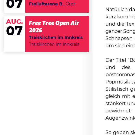
07
Freiluftarena B
, Graz
Natürlich d
kurz kommen
AUG.
Free Tree Open Air
und die Te
07
2026
ganzer Song
Traiskirchen im Innkreis
,
Schnapsen s
Traiskirchen im Innkreis
um sich ein
Der Titel “
und des V
postcorona
Popmusik t
Stilistisch
gleich mit 
stänkert un
gewidmet 
Augenzwink
So geben si