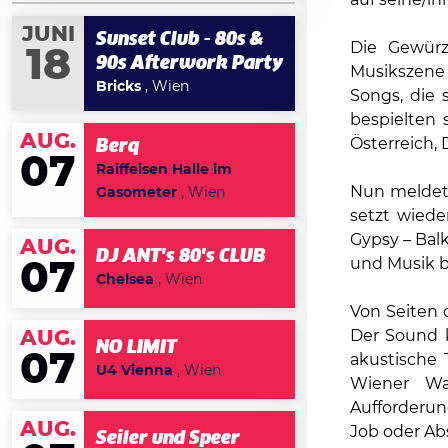
JUNI
Sunset Club - 80s &
Die Gewürz
18
90s Afterwork Party
Musikszene
Bricks
, Wien
Songs, die 
bespielten 
AUG.
Österreich,
Berq
07
Raiffeisen Halle im
Nun meldet
Gasometer
, Wien
setzt wied
Gypsy – Bal
AUG.
DJ ANT's 80's CLUB
und Musik b
07
Chelsea
, Wien
Von Seiten 
Der Sound k
AUG.
NO LIMIT
07
akustische
U4 Vienna
, Wien
Wiener Wa
Aufforderu
AUG.
Job oder A
Seiler und Speer