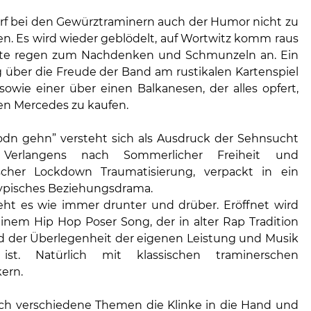
arf bei den Gewürztraminern auch der Humor nicht zu
. Es wird wieder geblödelt, auf Wortwitz komm raus
xte regen zum Nachdenken und Schmunzeln an. Ein
 über die Freude der Band am rustikalen Kartenspiel
owie einer über einen Balkanesen, der alles opfert,
en Mercedes zu kaufen.
Bodn gehn” versteht sich als Ausdruck der Sehnsucht
erlangens nach Sommerlicher Freiheit und
scher Lockdown Traumatisierung, verpackt in ein
ypisches Beziehungsdrama.
 geht es wie immer drunter und drüber. Eröffnet wird
einem Hip Hop Poser Song, der in alter Rap Tradition
d der Überlegenheit der eigenen Leistung und Musik
ist. Natürlich mit klassischen traminerschen
ern.
ch verschiedene Themen die Klinke in die Hand und