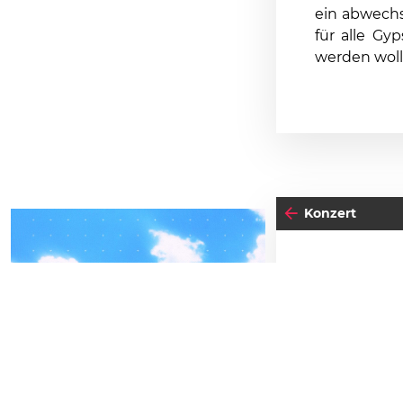
ein abwechs
für alle Gy
werden woll
Konzert
18
04
-05
FRE
FREITAG
O
SEPTEMBER
BEATPATROL AUSTRIA
Einlass:
19:00
2026