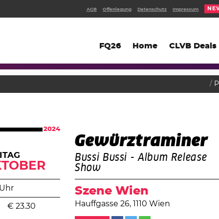
NE
AGB
Offenlegung
Datenschutz
Impressum
FQ26
Home
CLVB Deals
P
2024
Gewürztraminer
ITAG
Bussi Bussi - Album Release
KTOBER
Show
 Uhr
Szene Wien
Hauffgasse 26, 1110 Wien
€
23.30