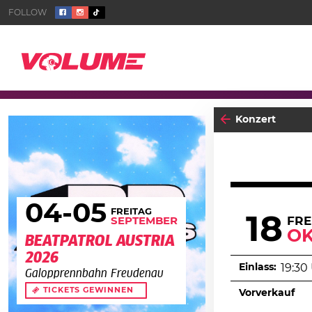
Konzert
04
-05
FREITAG
18
FRE
SEPTEMBER
O
BEATPATROL AUSTRIA
2026
Einlass:
19:30
Galopprennbahn Freudenau
TICKETS GEWINNEN
Vorverkauf