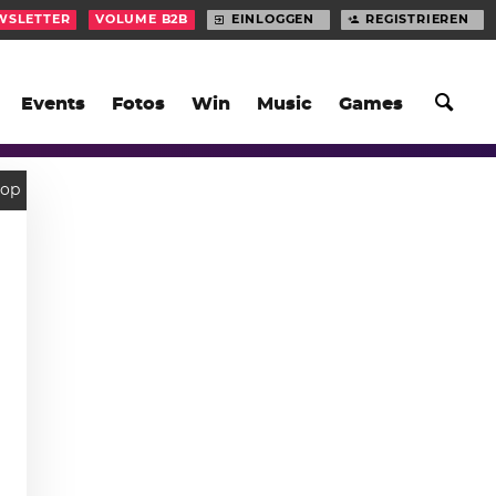
WSLETTER
VOLUME B2B
EINLOGGEN
REGISTRIEREN
Events
Fotos
Win
Music
Games
op