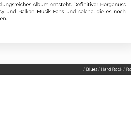
lungsreiches Album entsteht. Definitiver Hörgenuss
psy und Balkan Musik Fans und solche, die es noch
en.
Blues
Hard Rock
R
2024
Datenschutzerklärung
Base Nineteen
ITAG
KTOBER
 Uhr
Club 1019