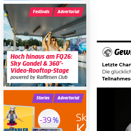
Festivals
Advertorial
Gewi
Hoch hinaus am FQ26:
Sky Gondel & 360°-
Letzte Chanc
Video-Rooftop-Stage
Die glückli
powered by Raiffeisen Club
Teilnahmes
Stories
Advertorial