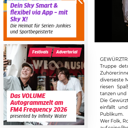
Dein Sky Smart &
flexibel via App – mit
Sky X!
Die Heimat für Serien-Junkies
und Sportbegeisterte
Festivals
Advertorial
GEWÜRZTRAM
Truppe det
Zuhörer:inne
diverseste 
riesen Spa
tanzen und
Das VOLUME
Die Gewürzt
Autogrammzelt am
einfällt u
FM4 Frequency 2026
Publikum.
presented by Infinity Water
Wer Folk, Ro
auf seine/i