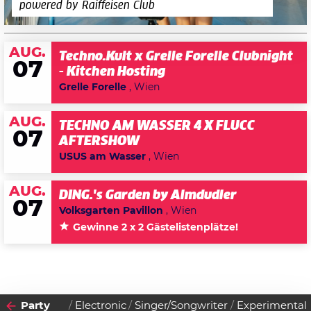
powered by Raiffeisen Club
AUG.
Techno.Kult x Grelle Forelle Clubnight
07
- Kitchen Hosting
Grelle Forelle
, Wien
AUG.
TECHNO AM WASSER 4 X FLUCC
07
AFTERSHOW
USUS am Wasser
, Wien
AUG.
DING.'s Garden by Almdudler
07
Volksgarten Pavillon
, Wien
Gewinne 2 x 2 Gästelistenplätze!
Party
Electronic
Singer/Songwriter
Experimental