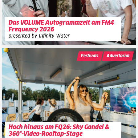
Das VOLUME Autogrammzelt am FM4
Frequency 2026
presented by Infinity Water
Festivals
Advertorial
Hoch hinaus am FQ26: Sky Gondel &
360°-Video-Rooftop-Stage