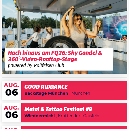
Hoch hinaus am FQ26: Sky Gondel &
360°-Video-Rooftop-Stage
powered by Raiffeisen Club
AUG.
GOOD RIDDANCE
06
Backstage München
, München
AUG.
Metal & Tattoo Festival #8
06
Wiednermichl
, Krottendorf-Gaisfeld