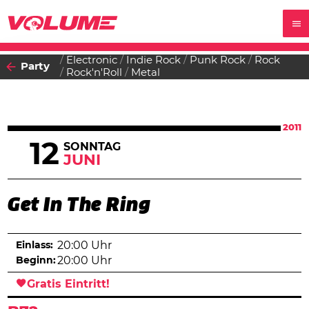
Electronic
Indie Rock
Punk Rock
Rock
Party
Rock'n'Roll
Metal
2011
12
SONNTAG
JUNI
Get In The Ring
Einlass:
20:00 Uhr
Beginn:
20:00 Uhr
Gratis Eintritt!