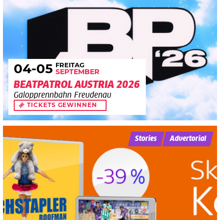
FREITAG
04
-05
SEPTEMBER
BEATPATROL AUSTRIA 2026
Galopprennbahn Freudenau
TICKETS GEWINNEN
Stories
Advertorial