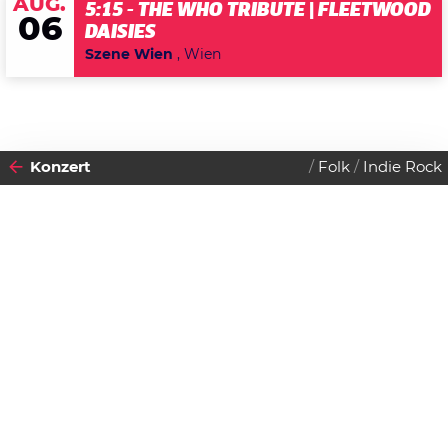
AUG.
5:15 - THE WHO TRIBUTE | FLEETWOOD
06
DAISIES
Szene Wien
, Wien
Konzert
Folk
Indie Rock
2011
12
SONNTAG
JUNI
Datenschutzerklärung
Zustimmen
Wye Oak
Einlass:
19:00 Uhr
Beginn:
20:00 Uhr