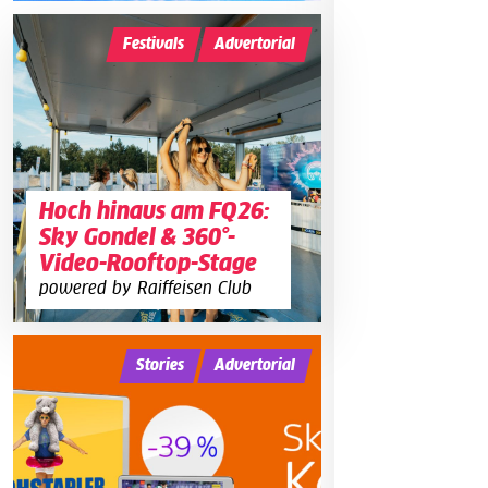
Festivals
Advertorial
Hoch hinaus am FQ26:
Sky Gondel & 360°-
Video-Rooftop-Stage
powered by Raiffeisen Club
Stories
Advertorial