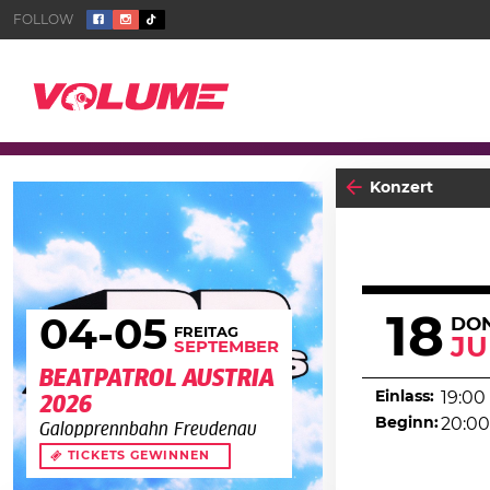
Konzert
18
04
-05
DO
FREITAG
JU
SEPTEMBER
BEATPATROL AUSTRIA
Einlass:
19:00
2026
Beginn:
20:00
Galopprennbahn Freudenau
TICKETS GEWINNEN