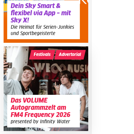
Dein Sky Smart &
flexibel via App – mit
Sky X!
Die Heimat für Serien-Junkies
und Sportbegeisterte
Festivals
Advertorial
Das VOLUME
Autogrammzelt am
FM4 Frequency 2026
presented by Infinity Water