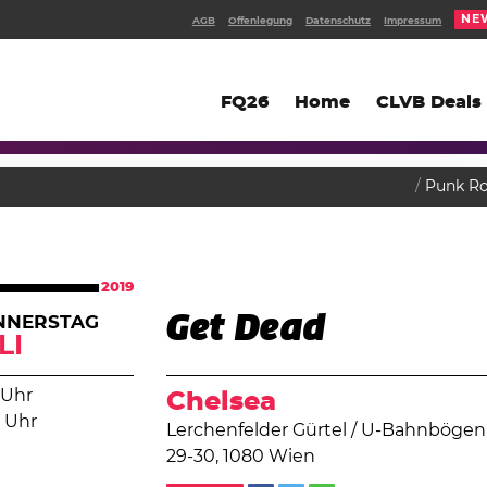
NE
AGB
Offenlegung
Datenschutz
Impressum
FQ26
Home
CLVB Deals
Punk R
2019
Get Dead
NNERSTAG
LI
 Uhr
Chelsea
 Uhr
Lerchenfelder Gürtel / U-Bahnbögen
29-30, 1080 Wien