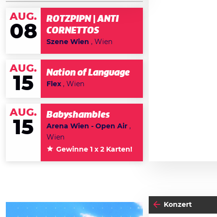
AUG.
ROTZPIPN | ANTI
08
CORNETTOS
Szene Wien
, Wien
AUG.
Nation of Language
15
Flex
, Wien
AUG.
Babyshambles
15
Arena Wien - Open Air
,
Wien
Gewinne 1 x 2 Karten!
Konzert