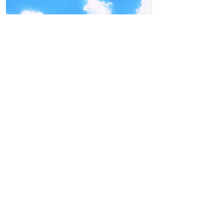
18
04
-05
DO
FREITAG
JU
SEPTEMBER
BEATPATROL AUSTRIA
Einlass:
20:00
2026
Beginn:
21:00
Galopprennbahn Freudenau
TICKETS GEWINNEN
Stehplatz
Festivals
Advertorial
Gewi
Hoch hinaus am FQ26: