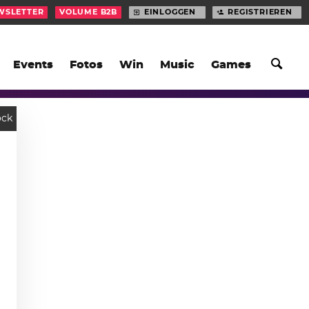
WSLETTER
VOLUME B2B
EINLOGGEN
REGISTRIEREN
Events
Fotos
Win
Music
Games
ock