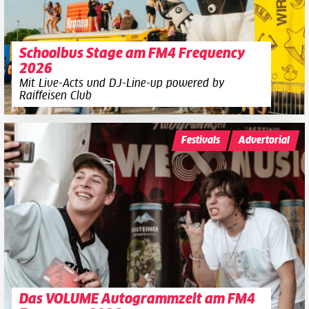
Schoolbus Stage am FM4 Frequency
2026
Mit Live-Acts und DJ-Line-up powered by
Raiffeisen Club
Festivals
Advertorial
Das VOLUME Autogrammzelt am FM4