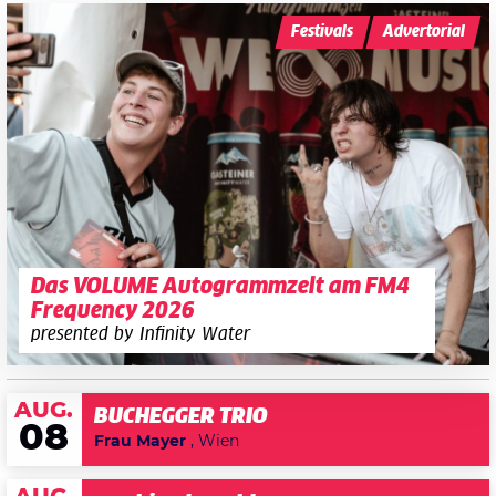
Festivals
Advertorial
Das VOLUME Autogrammzelt am FM4
Frequency 2026
presented by Infinity Water
AUG.
BUCHEGGER TRIO
08
Frau Mayer
, Wien