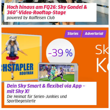
Hoch hinaus am FQ26: Sky Gondel &
360°-Video-Rooftop-Stage
powered by Raiffeisen Club
Stories
Advertorial
Dein Sky Smart & flexibel via App –
mit Sky X!
Die Heimat für Serien-Junkies und
Sportbegeisterte