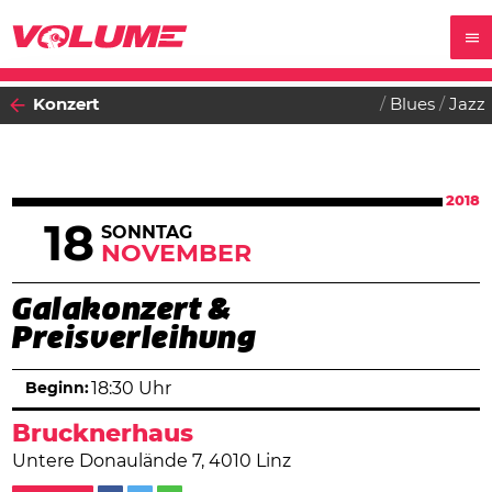
Konzert
Blues
Jazz
2018
18
SONNTAG
NOVEMBER
Galakonzert &
Preisverleihung
Beginn:
18:30 Uhr
Brucknerhaus
Untere Donaulände 7, 4010 Linz