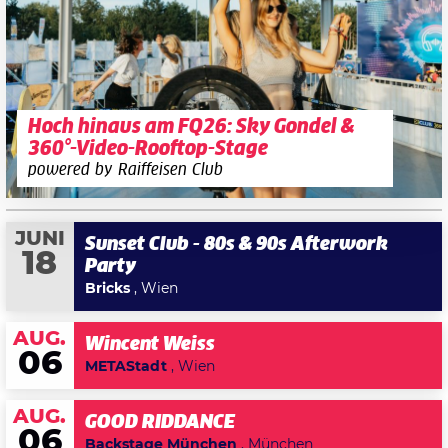
Hoch hinaus am FQ26: Sky Gondel &
360°-Video-Rooftop-Stage
powered by Raiffeisen Club
JUNI
Sunset Club - 80s & 90s Afterwork
18
Party
Bricks
, Wien
AUG.
Wincent Weiss
06
METAStadt
, Wien
AUG.
GOOD RIDDANCE
06
Backstage München
, München