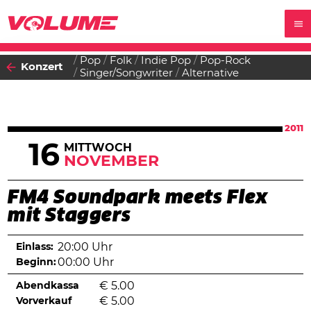
Pop
Folk
Indie Pop
Pop-Rock
Konzert
Singer/Songwriter
Alternative
2011
16
MITTWOCH
NOVEMBER
FM4 Soundpark meets Flex
mit Staggers
Einlass:
20:00 Uhr
Beginn:
00:00 Uhr
Abendkassa
€
5.00
Vorverkauf
€
5.00