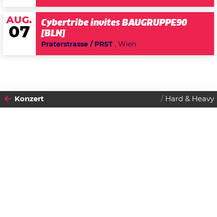
AUG.
Cybertribe invites BAUGRUPPE90
07
[BLN]
Praterstrasse / PRST
, Wien
Konzert
Hard & Heavy
2026
13
SAMSTAG
JUNI
Datenschutzerklärung
NEST
Zustimmen
+ URBAN MISERY