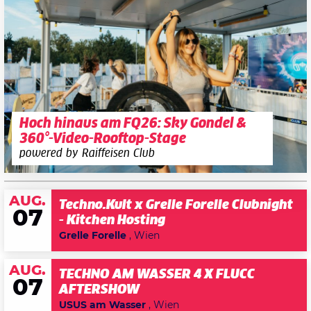
Hoch hinaus am FQ26: Sky Gondel &
360°-Video-Rooftop-Stage
powered by Raiffeisen Club
AUG.
Techno.Kult x Grelle Forelle Clubnight
07
- Kitchen Hosting
Grelle Forelle
, Wien
AUG.
TECHNO AM WASSER 4 X FLUCC
07
AFTERSHOW
USUS am Wasser
, Wien