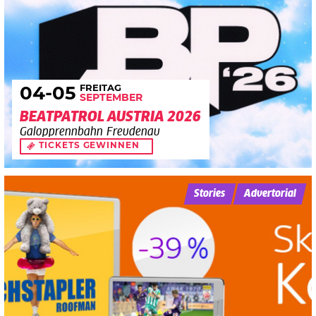
FREITAG
04
-05
SEPTEMBER
BEATPATROL AUSTRIA 2026
Galopprennbahn Freudenau
TICKETS GEWINNEN
Stories
Advertorial