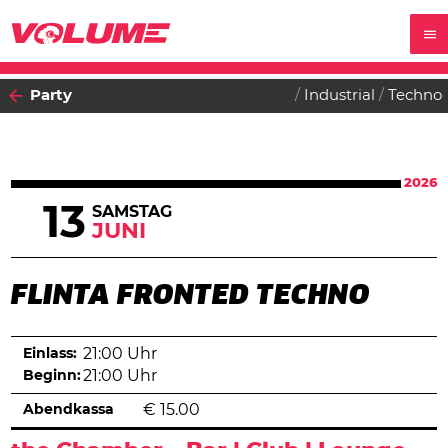
Party
Industrial
Techno
2026
13
SAMSTAG
JUNI
FLINTA FRONTED TECHNO
Einlass:
21:00 Uhr
Beginn:
21:00 Uhr
Abendkassa
€
15.00