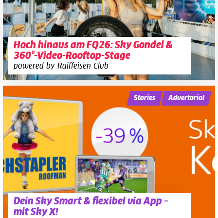
Hoch hinaus am FQ26: Sky Gondel &
360°-Video-Rooftop-Stage
powered by Raiffeisen Club
Stories
Advertorial
Dein Sky Smart & flexibel via App –
mit Sky X!