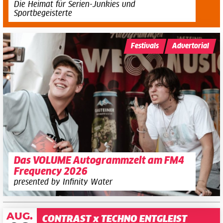
Die Heimat für Serien-Junkies und
Sportbegeisterte
Festivals
Advertorial
Das VOLUME Autogrammzelt am FM4
Frequency 2026
presented by Infinity Water
AUG.
CONTRAST x TECHNO ENTGLEIST