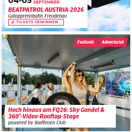
04
-05
SEPTEMBER
BEATPATROL AUSTRIA 2026
Galopprennbahn Freudenau
TICKETS GEWINNEN
Festivals
Advertorial
Hoch hinaus am FQ26: Sky Gondel &
360°-Video-Rooftop-Stage
powered by Raiffeisen Club