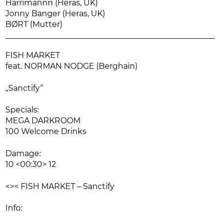
Harrimannn (Heras, UK)
Jonny Banger (Heras, UK)
BØRT (Mutter)
FISH MARKET
feat. NORMAN NODGE (Berghain)
„Sanctify“
Specials:
MEGA DARKROOM
100 Welcome Drinks
Damage:
10 <00:30> 12
<>< FISH MARKET – Sanctify
Info: