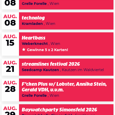
08
Grelle Forelle
, Wien
AUG.
technolog
08
Kramladen
, Wien
AUG.
Heartbass
15
Weberknecht
, Wien
Gewinne 5 x 2 Karten!
AUG.
streamlines festival 2026
21
Seedcamp Kautzen
, Kautzen im Waldviertel
AUG.
F*cken Plus w/ Lobster, Annika Stein,
28
Gerald VDH, u.v.m.
Grelle Forelle
, Wien
AUG.
Baywatchparty Simonsfeld 2026