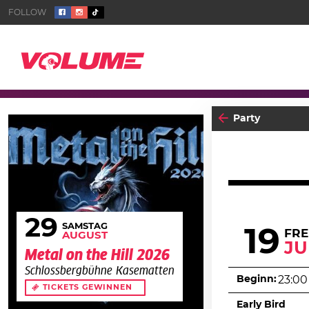
Party
29
SAMSTAG
19
FRE
AUGUST
JU
Metal on the Hill 2026
Schlossbergbühne Kasematten
Beginn:
23:00
TICKETS GEWINNEN
Early Bird