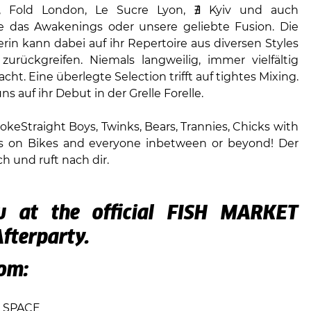
 Fold London, Le Sucre Lyon, ∄ Kyiv und auch
ie das Awakenings oder unsere geliebte Fusion. Die
rin kann dabei auf ihr Repertoire aus diversen Styles
urückgreifen. Niemals langweilig, immer vielfältig
ht. Eine überlegte Selection trifft auf tightes Mixing.
ns auf ihr Debut in der Grelle Forelle.
BrokeStraight Boys, Twinks, Bears, Trannies, Chicks with
s on Bikes and everyone inbetween or beyond! Der
sch und ruft nach dir.
 at the official FISH MARKET
fterparty.
om:
 SPACE