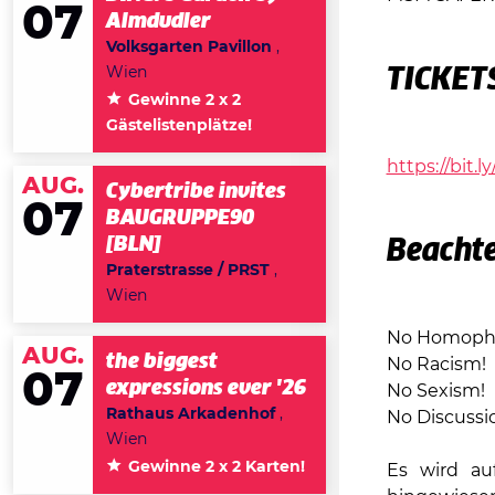
07
Almdudler
Volksgarten Pavillon
,
Wien
TICKET
Gewinne 2 x 2
Gästelistenplätze!
https://bit.
AUG.
Cybertribe invites
07
BAUGRUPPE90
[BLN]
Beachte
Praterstrasse / PRST
,
Wien
No Homopho
AUG.
the biggest
No Racism!
07
expressions ever '26
No Sexism!
Rathaus Arkadenhof
,
No Discussi
Wien
Gewinne 2 x 2 Karten!
Es wird au