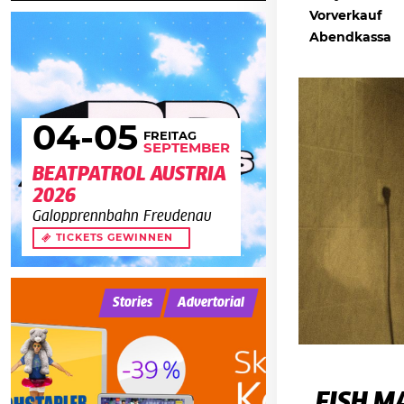
Vorverkauf
Abendkassa
04
-05
FREITAG
SEPTEMBER
BEATPATROL AUSTRIA
2026
Galopprennbahn Freudenau
TICKETS GEWINNEN
Stories
Advertorial
FISH M