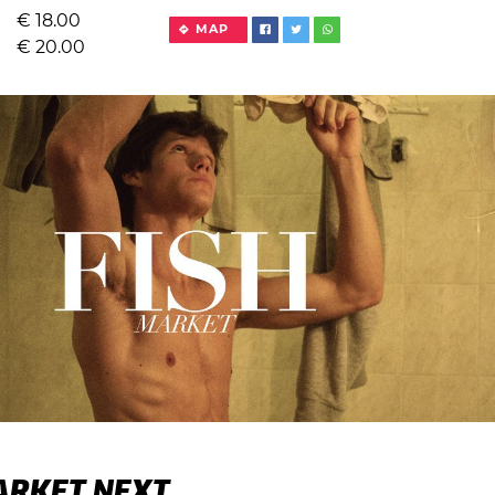
€
18.00
MAP
€
20.00
ARKET NEXT