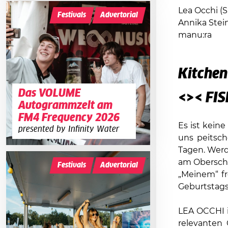
Lea Occhi (S
Festivals
Advertorial
Annika Stei
manu:ra
Kitchen
Das VOLUME
<>< FIS
Autogrammzelt am
FM4 Frequency 2026
Es ist keine
presented by Infinity Water
uns peitsc
Tagen. Werd
am Obersche
Festivals
Advertorial
„Meinem“ fro
Geburtstagsw
LEA OCCHI is
relevanten 