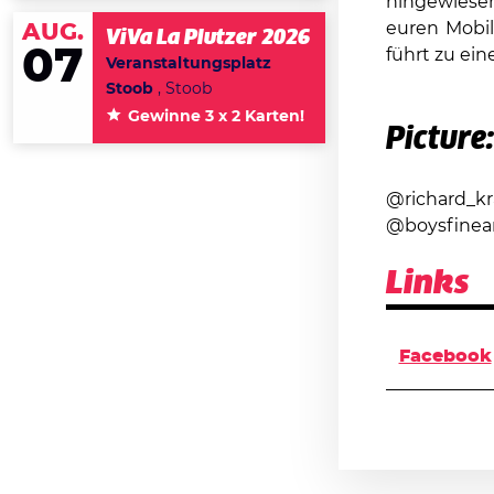
hingewiese
euren Mobil
AUG.
ViVa La Plutzer 2026
07
führt zu ei
Veranstaltungsplatz
Stoob
, Stoob
Gewinne 3 x 2 Karten!
Picture:
@richard_kr
@boysfinea
Links
Facebook