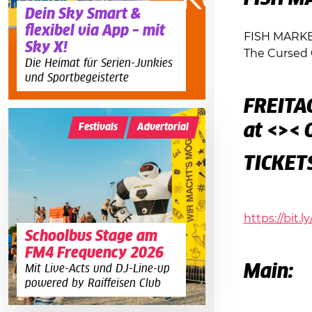
Dein Sky Smart &
flexibel via App – mit
FISH MARK
Sky X!
The Cursed
Die Heimat für Serien-Junkies
und Sportbegeisterte
FREITAG
at <>< G
Festivals
Advertorial
TICKET
https://bit.
Schoolbus Stage am
FM4 Frequency 2026
Main:
Mit Live-Acts und DJ-Line-up
powered by Raiffeisen Club