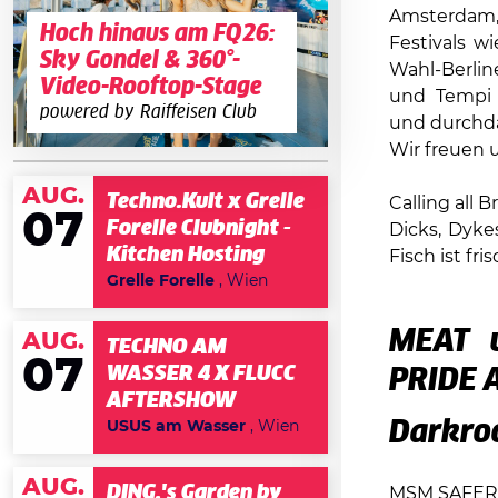
Amsterdam,
Hoch hinaus am FQ26:
Festivals w
Sky Gondel & 360°-
Wahl-Berline
Video-Rooftop-Stage
und Tempi z
powered by Raiffeisen Club
und durchdac
Wir freuen u
AUG.
Techno.Kult x Grelle
Calling all 
07
Forelle Clubnight -
Dicks, Dyke
Kitchen Hosting
Fisch ist fri
Grelle Forelle
, Wien
MEAT u
AUG.
TECHNO AM
07
WASSER 4 X FLUCC
PRIDE A
AFTERSHOW
Darkro
USUS am Wasser
, Wien
AUG.
DING.'s Garden by
MSM SAFER