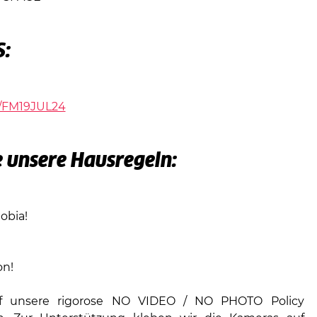
S:
ly/FM19JUL24
 unsere Hausregeln:
bia!
on!
f unsere rigorose NO VIDEO / NO PHOTO Policy