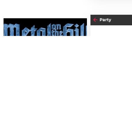
Party
29
19
FRE
SAMSTAG
AUGUST
JU
Metal on the Hill 2026
Schlossbergbühne Kasematten
Einlass:
19:00
Beginn:
22:00
TICKETS GEWINNEN