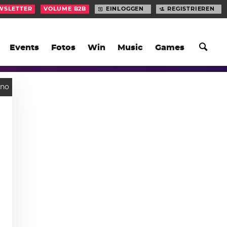
WSLETTER
VOLUME B2B
EINLOGGEN
REGISTRIEREN
Events
Fotos
Win
Music
Games
hno