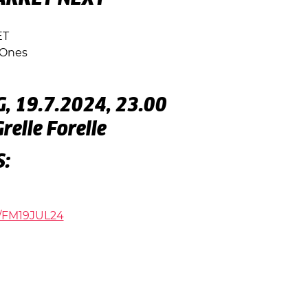
ET
 Ones
, 19.7.2024, 23.00
relle Forelle
S:
ly/FM19JUL24