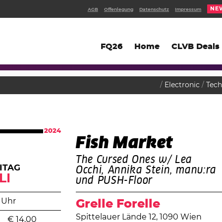
NE
AGB
Offenlegung
Datenschutz
Impressum
FQ26
Home
CLVB Deals
Electronic
Tec
2024
Fish Market
The Cursed Ones w/ Lea
ITAG
Occhi, Annika Stein, manu:ra
LI
und PUSH-Floor
 Uhr
Grelle Forelle
Spittelauer Lände 12, 1090 Wien
€
14.00