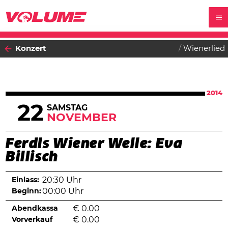
Konzert
Wienerlied
2014
22
SAMSTAG
NOVEMBER
Ferdls Wiener Welle: Eva
Billisch
Einlass:
20:30 Uhr
Beginn:
00:00 Uhr
Abendkassa
€
0.00
Vorverkauf
€
0.00