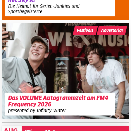
mit Sky X!
Die Heimat für Serien-Junkies und
Sportbegeisterte
Festivals
Advertorial
Das VOLUME Autogrammzelt am FM4
Frequency 2026
presented by Infinity Water
AUG.