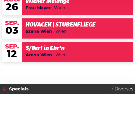
Wiener Melange
26
Frau Mayer
, Wien
SEP.
HOVACEK | STUBENFLIEGE
03
Szene Wien
, Wien
SEP.
5/8erl in Ehr'n
12
Arena Wien
, Wien
Specials
Diverses
2014
VON
22
SAMSTAG
NOVEMBER
Datenschutzerklärung