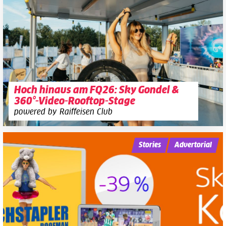
Hoch hinaus am FQ26: Sky Gondel &
360°-Video-Rooftop-Stage
powered by Raiffeisen Club
Stories
Advertorial