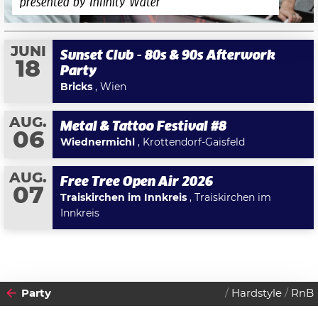
presented by Infinity Water
JUNI
Sunset Club - 80s & 90s Afterwork
18
Party
Bricks
, Wien
AUG.
Metal & Tattoo Festival #8
06
Wiednermichl
, Krottendorf-Gaisfeld
AUG.
Free Tree Open Air 2026
07
Traiskirchen im Innkreis
, Traiskirchen im
Innkreis
Party
Hardstyle
RnB