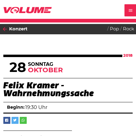
Konzert
Pop
Rock
2018
28
SONNTAG
OKTOBER
Felix Kramer -
Wahrnehmungssache
Beginn:
19:30 Uhr