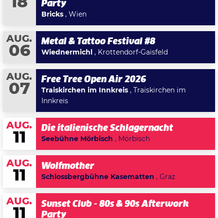
18
Party
Bricks
, Wien
AUG.
Metal & Tattoo Festival #8
06
Wiednermichl
, Krottendorf-Gaisfeld
AUG.
Free Tree Open Air 2026
07
Traiskirchen im Innkreis
, Traiskirchen im
Innkreis
AUG.
Die italienische Schlagernacht
11
Seebühne Mörbisch
, Mörbisch
AUG.
Wolfmother
11
Schlossbergbühne Kasematten
, Graz
AUG.
Sunset Club - 80s & 90s Afterwork
11
Party