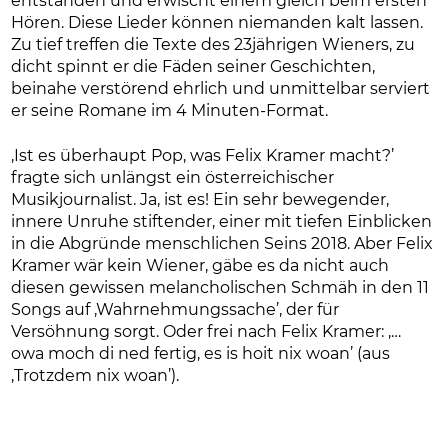
entstanden und erwischt einem gleich beim ersten
Hören. Diese Lieder können niemanden kalt lassen.
Zu tief treffen die Texte des 23jährigen Wieners, zu
dicht spinnt er die Fäden seiner Geschichten,
beinahe verstörend ehrlich und unmittelbar serviert
er seine Romane im 4 Minuten-Format.
‚Ist es überhaupt Pop, was Felix Kramer macht?’
fragte sich unlängst ein österreichischer
Musikjournalist. Ja, ist es! Ein sehr bewegender,
innere Unruhe stiftender, einer mit tiefen Einblicken
in die Abgründe menschlichen Seins 2018. Aber Felix
Kramer wär kein Wiener, gäbe es da nicht auch
diesen gewissen melancholischen Schmäh in den 11
Songs auf ‚Wahrnehmungssache’, der für
Versöhnung sorgt. Oder frei nach Felix Kramer: ‚…
owa moch di ned fertig, es is hoit nix woan’ (aus
‚Trotzdem nix woan’).