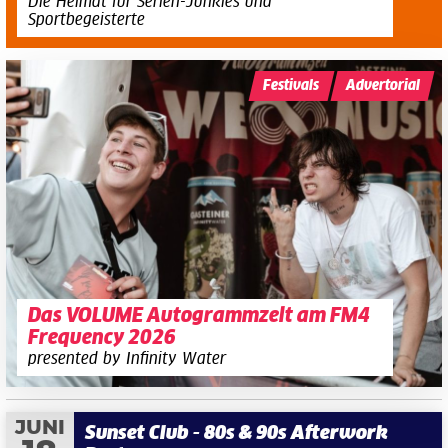
Die Heimat für Serien-Junkies und
Sportbegeisterte
Festivals
Advertorial
Das VOLUME Autogrammzelt am FM4
Frequency 2026
presented by Infinity Water
JUNI
Sunset Club - 80s & 90s Afterwork