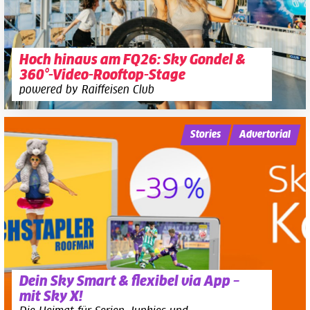
Hoch hinaus am FQ26: Sky Gondel &
360°-Video-Rooftop-Stage
powered by Raiffeisen Club
Stories
Advertorial
Dein Sky Smart & flexibel via App –
mit Sky X!