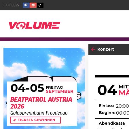
Konzert
04
-05
04
MI
FREITAG
SEPTEMBER
M
BEATPATROL AUSTRIA
2026
Einlass:
20:00
Beginn:
00:0
Galopprennbahn Freudenau
TICKETS GEWINNEN
Abendkassa