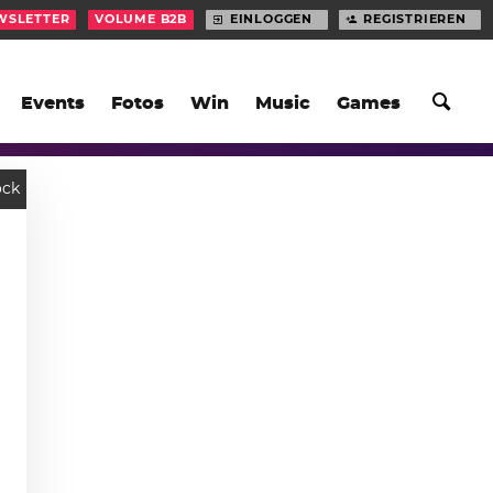
WSLETTER
VOLUME B2B
EINLOGGEN
REGISTRIEREN
Events
Fotos
Win
Music
Games
ock