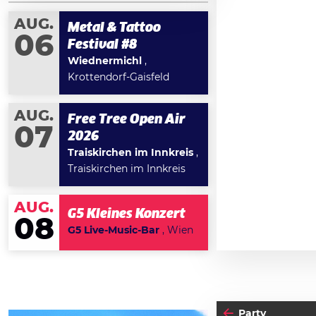
AUG.
Metal & Tattoo
06
Festival #8
Wiednermichl
,
Krottendorf-Gaisfeld
AUG.
Free Tree Open Air
07
2026
Traiskirchen im Innkreis
,
Traiskirchen im Innkreis
AUG.
G5 Kleines Konzert
08
G5 Live-Music-Bar
, Wien
Party