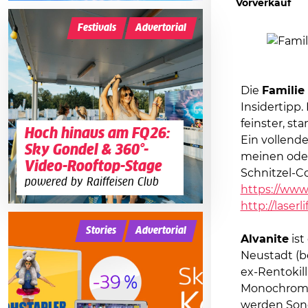
Vorverkauf
Festivals
Advertorial
Die
Familie
Insidertipp.
feinster, st
Hoch hinaus am FQ26:
Ein vollend
Sky Gondel & 360°-
meinen oder
Video-Rooftop-Stage
Schnitzel-Co
powered by Raiffeisen Club
https://www
http://lase
Stories
Advertorial
Alvanit
e
ist
Neustadt (b
ex-Rentokill
Monochrome 
werden Song