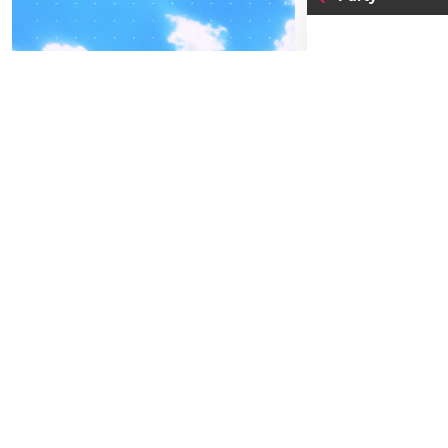
04
-05
FREITAG
SEPTEMBER
BEATPATROL AUSTRIA
04
MI
2026
M
Galopprennbahn Freudenau
TICKETS GEWINNEN
Einlass:
00:0
Beginn:
00:0
Festivals
Advertorial
Abendkassa
Vorverkauf