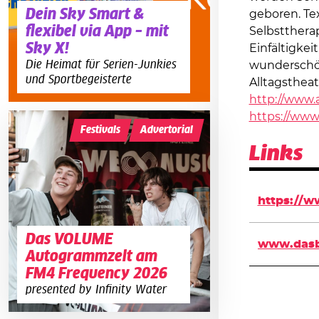
Dein Sky Smart &
geboren. Te
flexibel via App – mit
Selbstthera
Sky X!
Einfältigkei
Die Heimat für Serien-Junkies
wunderschö
und Sportbegeisterte
Alltagstheatr
http://www.
https://www
Festivals
Advertorial
Links
https://
Das VOLUME
www.dasb
Autogrammzelt am
FM4 Frequency 2026
presented by Infinity Water