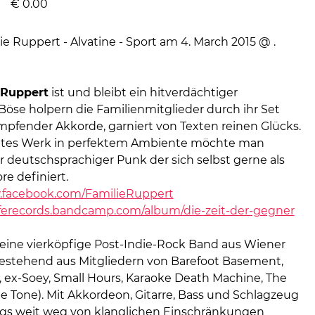
€
0.00
 Ruppert
ist und bleibt ein hitverdächtiger
 Böse holpern die Familienmitglieder durch ihr Set
ampfender Akkorde, garniert von Texten reinen Glücks.
etes Werk in perfektem Ambiente möchte man
 deutschsprachiger Punk der sich selbst gerne als
re definiert.
.facebook.com/FamilieRuppert
rliferecords.bandcamp.com/album/die-zeit-der-gegner
 eine vierköpfige Post-Indie-Rock Band aus Wiener
estehend aus Mitgliedern von Barefoot Basement,
, ex-Soey, Small Hours, Karaoke Death Machine, The
Tone). Mit Akkordeon, Gitarre, Bass und Schlagzeug
s weit weg von klanglichen Einschränkungen