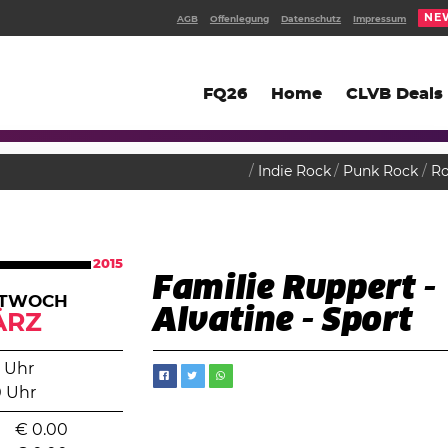
NE
AGB
Offenlegung
Datenschutz
Impressum
FQ26
Home
CLVB Deals
Indie Rock
Punk Rock
R
2015
Familie Ruppert -
TTWOCH
Alvatine - Sport
ÄRZ
 Uhr
0 Uhr
€
0.00