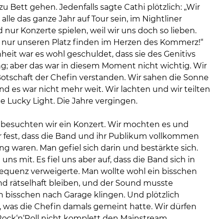
Bett gehen. Jedenfalls sagte Cathi plötzlich: „Wir
alle das ganze Jahr auf Tour sein, im Nightliner
ur Konzerte spielen, weil wir uns doch so lieben.
nur unseren Platz finden im Herzen des Kommerz!“
eit war es wohl geschuldet, dass sie des Genitivs
ng; aber das war in diesem Moment nicht wichtig. Wir
Botschaft der Chefin verstanden. Wir sahen die Sonne
d es war nicht mehr weit. Wir lachten und wir teilten
te Lucky Light. Die Jahre vergingen.
 besuchten wir ein Konzert. Wir mochten es und
er fest, dass die Band und ihr Publikum vollkommen
g waren. Man gefiel sich darin und bestärkte sich.
 uns mit. Es fiel uns aber auf, dass die Band sich in
sequenz verweigerte. Man wollte wohl ein bisschen
nd rätselhaft bleiben, und der Sound musste
n bisschen nach Garage klingen. Und plötzlich
, was die Chefin damals gemeint hatte. Wir dürfen
ock‘n‘Roll nicht komplett den Mainstream