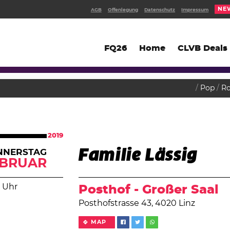
NE
AGB
Offenlegung
Datenschutz
Impressum
FQ26
Home
CLVB Deals
Pop
R
2019
Familie Lässig
NNERSTAG
EBRUAR
 Uhr
Posthof - Großer Saal
Posthofstrasse 43, 4020 Linz
MAP