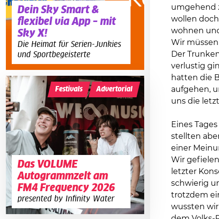
umgehend zu 
Dein Sky Smart &
wollen doch 
flexibel via App – mit
wohnen und n
Sky X!
Wir müssen 
Die Heimat für Serien-Junkies
Der Trunkenh
und Sportbegeisterte
verlustig gi
hatten die 
aufgehen, un
Festivals
Advertorial
uns die letz
Eines Tages
stellten ab
einer Meinun
Wir gefielen
Das VOLUME
letzter Kon
Autogrammzelt am
schwierig u
FM4 Frequency 2026
trotzdem ei
presented by Infinity Water
wussten wir
dem Volks-R