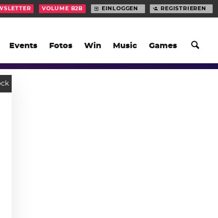
WSLETTER
VOLUME B2B
EINLOGGEN
REGISTRIEREN
Events
Fotos
Win
Music
Games
ock