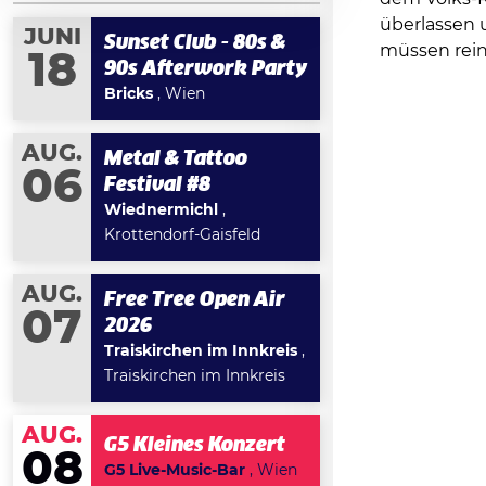
überlassen 
JUNI
Sunset Club - 80s &
müssen rei
18
90s Afterwork Party
Bricks
, Wien
AUG.
Metal & Tattoo
06
Festival #8
Wiednermichl
,
Krottendorf-Gaisfeld
AUG.
Free Tree Open Air
07
2026
Traiskirchen im Innkreis
,
Traiskirchen im Innkreis
AUG.
G5 Kleines Konzert
08
G5 Live-Music-Bar
, Wien