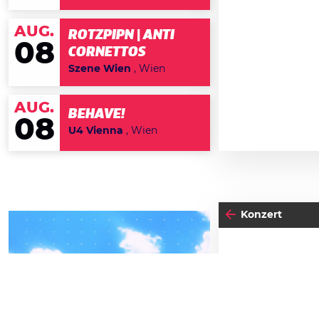
AUG.
ROTZPIPN | ANTI
08
CORNETTOS
Szene Wien
, Wien
AUG.
BEHAVE!
08
U4 Vienna
, Wien
Konzert
04
-05
FREITAG
SEPTEMBER