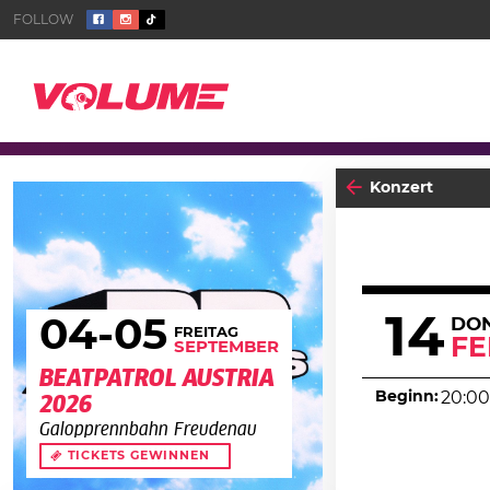
Konzert
14
04
-05
DO
FREITAG
F
SEPTEMBER
BEATPATROL AUSTRIA
Beginn:
20:00
2026
Galopprennbahn Freudenau
TICKETS GEWINNEN