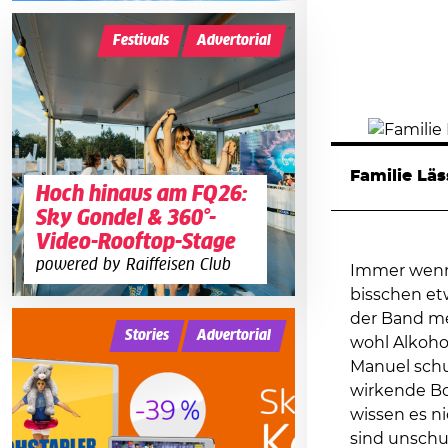
Festivals
Advertorial
Familie Läs
Hoch hinaus am FQ26:
Sky Gondel & 360°-
Video-Rooftop-Stage
powered by Raiffeisen Club
Immer wenn C
bisschen et
der Band mei
Stories
Advertorial
wohl Alkohol
Manuel schu
wirkende Bor
wissen es n
sind unschul