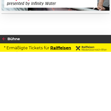
presented by Infinity Water
Bühne
* Ermäßigte Tickets für
Raiffeisen
Kontoinhaber
2026
Datenschutzerklärung
17
SAMSTAG
OKTOBER
Zustimmen
Pension Schöller
Das Musical
Beginn:
20:00 Uhr