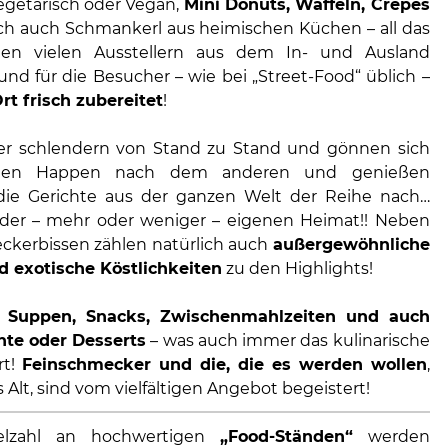
Vegetarisch oder Vegan,
Mini Donuts, Waffeln, Crêpes
ich auch Schmankerl aus heimischen Küchen – all das
en vielen Ausstellern aus dem In- und Ausland
nd für die Besucher – wie bei „Street-Food“ üblich –
rt frisch zubereitet
!
er schlendern von Stand zu Stand und gönnen sich
inen Happen nach dem anderen und genießen
die Gerichte aus der ganzen Welt der Reihe nach…
der – mehr oder weniger – eigenen Heimat!! Neben
ckerbissen zählen natürlich auch
außergewöhnliche
 exotische Köstlichkeiten
zu den Highlights!
, Suppen, Snacks, Zwischenmahlzeiten und auch
hte oder Desserts
– was auch immer das kulinarische
rt!
Feinschmecker und die, die es werden wollen
,
 Alt, sind vom vielfältigen Angebot begeistert!
elzahl an hochwertigen
„Food-Ständen“
werden