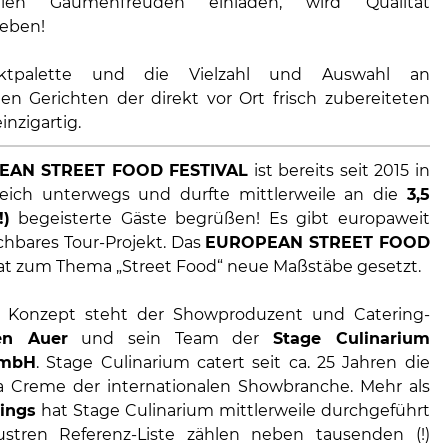
onalen Gaumenfreuden einladen, wird Qualität
eben!
ktpalette und die Vielzahl und Auswahl an
en Gerichten der direkt vor Ort frisch zubereiteten
inzigartig.
EAN STREET FOOD FESTIVAL
ist bereits seit 2015 in
reich unterwegs und durfte mittlerweile an die
3,5
!)
begeisterte Gäste begrüßen! Es gibt europaweit
ichbares Tour-Projekt. Das
EUROPEAN STREET FOOD
t zum Thema „Street Food“ neue Maßstäbe gesetzt.
 Konzept steht der Showproduzent und Catering-
en Auer
und sein Team der
Stage Culinarium
GmbH
. Stage Culinarium catert seit ca. 25 Jahren die
 Creme der internationalen Showbranche. Mehr als
rings
hat Stage Culinarium mittlerweile durchgeführt
ustren Referenz-Liste zählen neben tausenden (!)