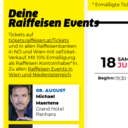
* Ermäßigte Tic
Deine
Raiffeisen Events
Tickets auf
tickets.raiffeisen.at/Tickets
und in allen Raiffeisenbanken
in NÖ und Wien mit oeTicket-
Verkauf. Mit 10% Ermäßigung
18
SA
als Raiffeisen Kontoinhaber*in.
JU
Zu allen
Raiffeisen Events in
Wien und Niederösterreich
.
Beginn:
19:30
08. AUGUST
Michael
Maertens
Grand Hotel
Panhans