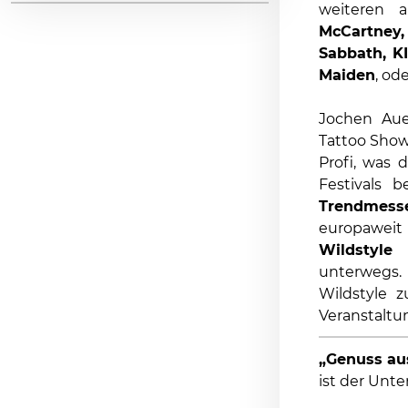
weiteren 
McCartney,
Sabbath, KI
Maiden
, od
Jochen Aue
Tattoo Show
Profi, was
Festivals b
Trendmess
europaweit
Wildstyle
unterwegs
Wildstyle 
Veranstaltu
„Genuss aus
ist der Unte