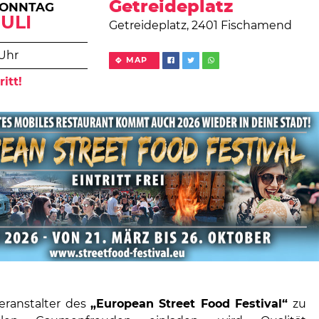
Getreideplatz
SONNTAG
JULI
Getreideplatz, 2401 Fischamend
 Uhr
MAP
ritt!
eranstalter des
„European Street Food Festival“
zu