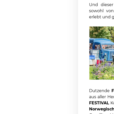
Und dieser
sowohl von
erlebt und g
Dutzende
F
aus aller H
FESTIVAL
Kö
Norwegisch