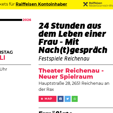
kets für
Raiffeisen Kontoinhaber
2026
24 Stunden aus
dem Leben einer
Frau - Mit
Nach(t)gespräch
MSTAG
LI
Festspiele Reichenau
 Uhr
Theater Reichenau -
Neuer Spielraum
Hauptstraße 28, 2651 Reichenau an
der Rax
MAP