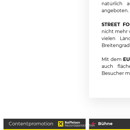
natürlich
angeboten.
STREET F
nicht mehr 
vielen Lä
Breitengrad
Mit dem
EU
auch fläc
Besucher m
Contentpromotion
Bühne