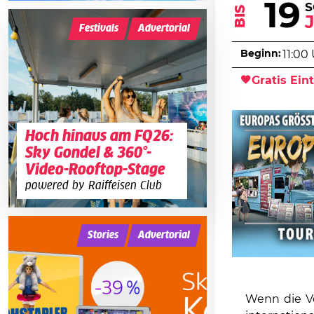
19
BIS
Festivals
Advertorial
Beginn:
11:00
Gratis Eint
Hoch hinaus am FQ26:
Sky Gondel & 360°-
Video-Rooftop-Stage
powered by Raiffeisen Club
Stories
Advertorial
Wenn die V