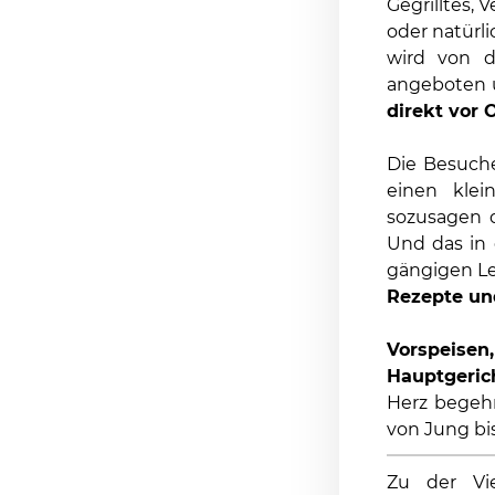
Gegrilltes, 
oder natürl
wird von d
angeboten u
direkt vor O
Die Besuch
einen kle
sozusagen 
Und das in 
gängigen Le
Rezepte und
Vorspeisen
Hauptgeric
Herz begeh
von Jung bis
Zu der Vi