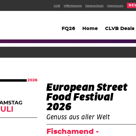
NE
AGB
Offenlegung
Datenschutz
Impressum
FQ26
Home
CLVB Deals
2026
European Street
Food Festival
AMSTAG
2026
JULI
Genuss aus aller Welt
Fischamend -