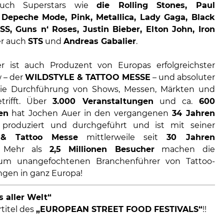
auch Superstars wie
die Rolling Stones, Paul
 Depeche Mode, Pink, Metallica, Lady Gaga, Black
SS, Guns n‘ Roses, Justin Bieber, Elton John, Iron
er auch
STS
und
Andreas Gabalier
.
r ist auch Produzent von Europas erfolgreichster
 – der
WILDSTYLE & TATTOO MESSE
– und absoluter
 die Durchführung von Shows, Messen, Märkten und
etrifft. Über
3.000 Veranstaltungen
und ca.
600
en
hat Jochen Auer in den vergangenen
34 Jahren
 produziert und durchgeführt und ist mit seiner
 & Tattoo Messe
mittlerweile seit
30 Jahren
. Mehr als
2,5 Millionen Besucher
machen die
zum unangefochtenen Branchenführer von Tattoo-
ngen in ganz Europa!
 aller Welt“
rtitel des
„EUROPEAN STREET FOOD FESTIVALS“
!!