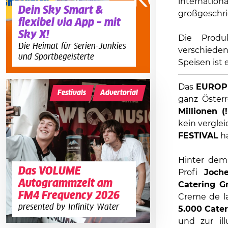
internati
Dein Sky Smart &
großgeschri
flexibel via App – mit
Sky X!
Die Produ
Die Heimat für Serien-Junkies
verschieden
und Sportbegeisterte
Speisen ist e
Das
EUROP
Festivals
Advertorial
ganz Öster
Millionen (!
kein vergle
FESTIVAL
ha
Hinter dem
Das VOLUME
Profi
Joch
Autogrammzelt am
Catering 
FM4 Frequency 2026
Creme de la
presented by Infinity Water
5.000 Cate
und zur ill