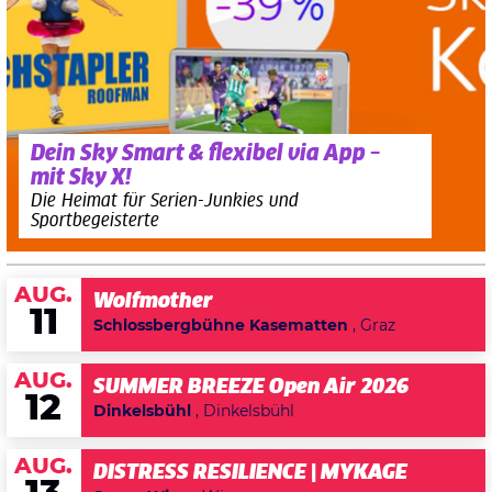
Dein Sky Smart & flexibel via App –
mit Sky X!
Die Heimat für Serien-Junkies und
Sportbegeisterte
AUG.
Wolfmother
11
Schlossbergbühne Kasematten
, Graz
AUG.
SUMMER BREEZE Open Air 2026
12
Dinkelsbühl
, Dinkelsbühl
AUG.
DISTRESS RESILIENCE | MYKAGE