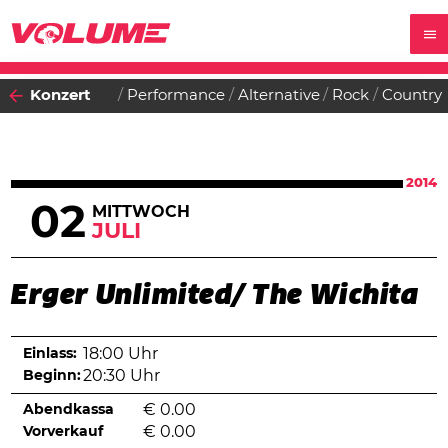
Konzert
Performance
Alternative
Rock
Country
2014
02
MITTWOCH
JULI
Erger Unlimited/ The Wichita
Einlass:
18:00 Uhr
Beginn:
20:30 Uhr
Abendkassa
€
0.00
Vorverkauf
€
0.00