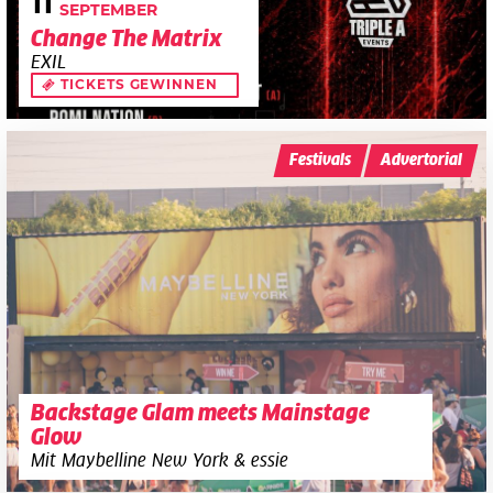
11
SEPTEMBER
Change The Matrix
EXIL
TICKETS GEWINNEN
Festivals
Advertorial
Backstage Glam meets Mainstage
Glow
Mit Maybelline New York & essie