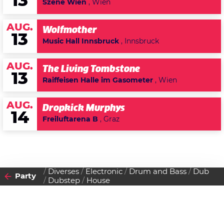
13
Szene Wien
, Wien
AUG.
Wolfmother
13
Music Hall Innsbruck
, Innsbruck
AUG.
The Living Tombstone
13
Raiffeisen Halle im Gasometer
, Wien
AUG.
Dropkick Murphys
14
Freiluftarena B
, Graz
Diverses
Electronic
Drum and Bass
Dub
Party
Dubstep
House
2014