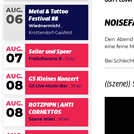
don’t cover
AUG.
Metal & Tattoo
06
Festival #8
NOISEF
Wiednermichl
,
Krottendorf-Gaisfeld
Den Abend 
eine feine M
AUG.
Seiler und Speer
07
Freiluftarena B
, Graz
Bei Schlecht
AUG.
G5 Kleines Konzert
08
((szene)
G5 Live-Music-Bar
, Wien
AUG.
ROTZPIPN | ANTI
08
CORNETTOS
Szene Wien
, Wien