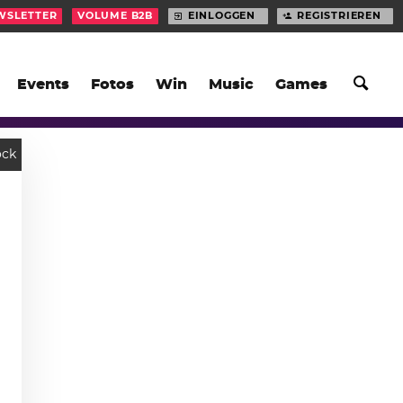
WSLETTER
VOLUME B2B
EINLOGGEN
REGISTRIEREN
Events
Fotos
Win
Music
Games
ock