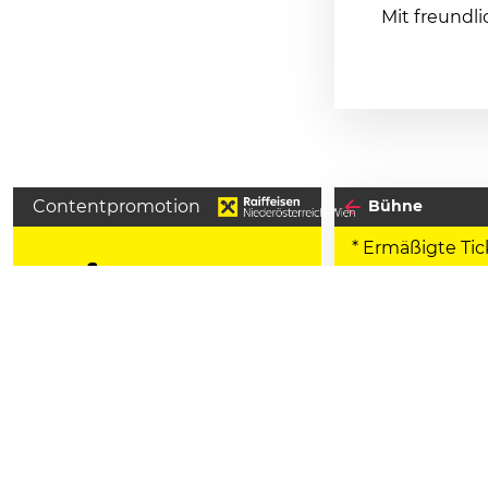
Mit freundli
Contentpromotion
Bühne
* Ermäßigte Tic
Deine
Raiffeisen Events
Tickets auf
10
tickets.raiffeisen.at/Tickets
FRE
JU
und in allen Raiffeisenbanken
in NÖ und Wien mit oeTicket-
Verkauf. Mit 10% Ermäßigung
Beginn:
19:30
als Raiffeisen Kontoinhaber*in.