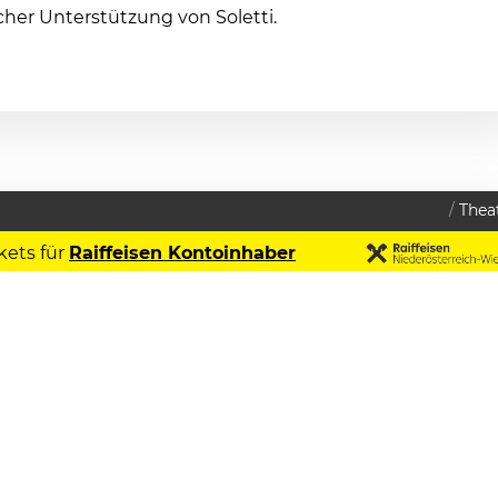
cher Unterstützung von Soletti.
Thea
kets für
Raiffeisen Kontoinhaber
Datenschutzerklärung
2026
Die Legende vom
heiligen Trinker
ITAG
LI
Festspiele Reichenau
 Uhr
Theater Reichenau -