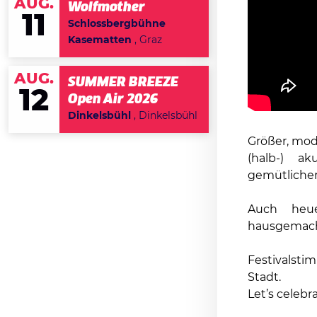
AUG.
Wolfmother
11
Schlossbergbühne
Kasematten
, Graz
AUG.
SUMMER BREEZE
12
Open Air 2026
Dinkelsbühl
, Dinkelsbühl
Größer, mod
(halb-) a
gemütlicher
Auch heue
hausgemach
Festivalsti
Stadt.
Let’s celeb