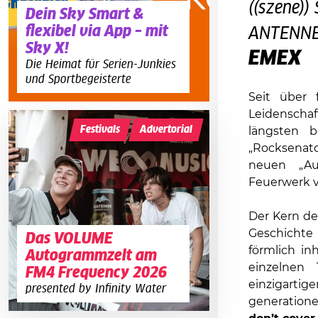
((szene)
Dein Sky Smart &
flexibel via App – mit
ANTENNE 
Sky X!
EMEX
Die Heimat für Serien-Junkies
und Sportbegeisterte
Seit über 
Leidenscha
Festivals
Advertorial
längsten b
„Rocksenato
neuen „Aus
Feuerwerk vo
Der Kern de
Geschichte
Das VOLUME
förmlich in
Autogrammzelt am
einzelnen
FM4 Frequency 2026
einzigarti
presented by Infinity Water
generation