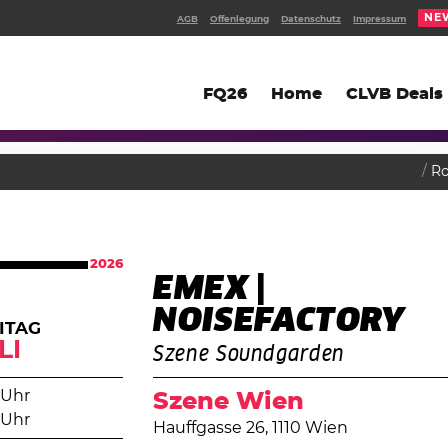
NE
AGB
Offenlegung
Datenschutz
Impressum
FQ26
Home
CLVB Deals
R
2026
EMEX |
NOISEFACTORY
ITAG
LI
Szene Soundgarden
 Uhr
Szene Wien
 Uhr
Hauffgasse 26, 1110 Wien