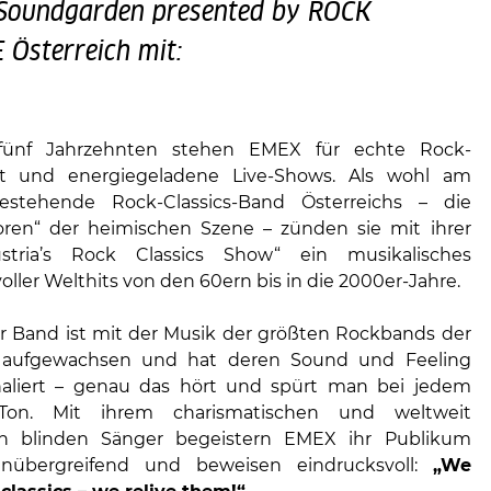
) Soundgarden presented by ROCK
Österreich mit:
fünf Jahrzehnten stehen EMEX für echte Rock-
ft und energiegeladene Live-Shows. Als wohl am
estehende Rock-Classics-Band Österreichs – die
ren“ der heimischen Szene – zünden sie mit ihrer
tria’s Rock Classics Show“ ein musikalisches
ller Welthits von den 60ern bis in die 2000er-Jahre.
r Band ist mit der Musik der größten Rockbands der
 aufgewachsen und hat deren Sound und Feeling
haliert – genau das hört und spürt man bei jedem
 Ton. Mit ihrem charismatischen und weltweit
gen blinden Sänger begeistern EMEX ihr Publikum
enübergreifend und beweisen eindrucksvoll:
„We