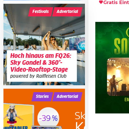
Gratis Eint
Festivals
Advertorial
Hoch hinaus am FQ26:
Sky Gondel & 360°-
Video-Rooftop-Stage
powered by Raiffeisen Club
Stories
Advertorial