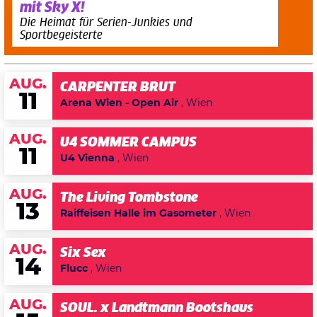
mit Sky X!
Die Heimat für Serien-Junkies und
Sportbegeisterte
AUG.
CARPENTER BRUT
11
Arena Wien - Open Air
, Wien
AUG.
U4 SOMMER CAMPUS
11
U4 Vienna
, Wien
AUG.
The Living Tombstone
13
Raiffeisen Halle im Gasometer
, Wien
AUG.
Six Sex
14
Flucc
, Wien
AUG.
SOUL. x Landtmann Bootshaus