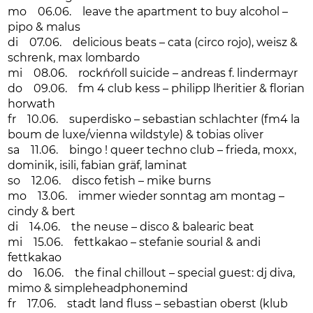
mo 06.06. leave the apartment to buy alcohol –
pipo & malus
di 07.06. delicious beats – cata (circo rojo), weisz &
schrenk, max lombardo
mi 08.06. rock´n´roll suicide – andreas f. lindermayr
do 09.06. fm 4 club kess – philipp l´heritier & florian
horwath
fr 10.06. superdisko – sebastian schlachter (fm4 la
boum de luxe/vienna wildstyle) & tobias oliver
sa 11.06. bingo ! queer techno club – frieda, moxx,
dominik, isili, fabian gräf, laminat
so 12.06. disco fetish – mike burns
mo 13.06. immer wieder sonntag am montag –
cindy & bert
di 14.06. the neuse – disco & balearic beat
mi 15.06. fettkakao – stefanie sourial & andi
fettkakao
do 16.06. the final chillout – special guest: dj diva,
mimo & simpleheadphonemind
fr 17.06. stadt land fluss – sebastian oberst (klub