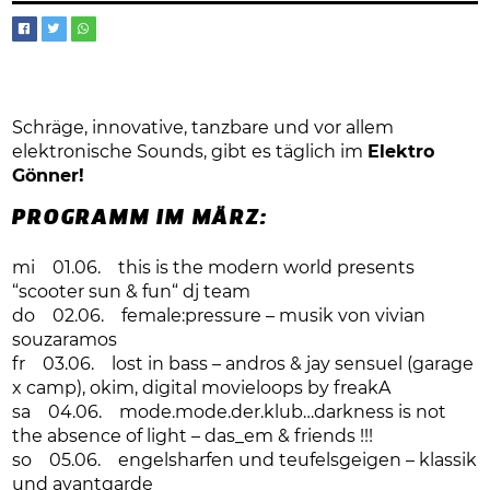
Schräge, innovative, tanzbare und vor allem
elektronische Sounds, gibt es täglich im
Elektro
Gönner!
PROGRAMM IM MÄRZ:
mi 01.06. this is the modern world presents
“scooter sun & fun“ dj team
do 02.06. female:pressure – musik von vivian
souzaramos
fr 03.06. lost in bass – andros & jay sensuel (garage
x camp), okim, digital movieloops by freakA
sa 04.06. mode.mode.der.klub…darkness is not
the absence of light – das_em & friends !!!
so 05.06. engelsharfen und teufelsgeigen – klassik
und avantgarde