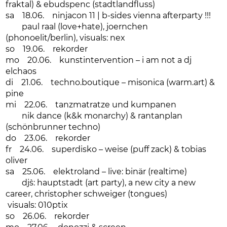
fraktal) & ebudspenc (stadtlandfluss)
sa 18.06. ninjacon 11 | b-sides vienna afterparty !!!
paul raal (love+hate), joernchen
(phonoelit/berlin), visuals: nex
so 19.06. rekorder
mo 20.06. kunstintervention – i am not a dj
elchaos
di 21.06. techno.boutique – misonica (warm.art) &
pine
mi 22.06. tanzmatratze und kumpanen
nik dance (k&k monarchy) & rantanplan
(schönbrunner techno)
do 23.06. rekorder
fr 24.06. superdisko – weise (puff zack) & tobias
oliver
sa 25.06. elektroland – live: binär (realtime)
dj`s: hauptstadt (art party), a new city a new
career, christopher schweiger (tongues)
visuals: 010ptix
so 26.06. rekorder