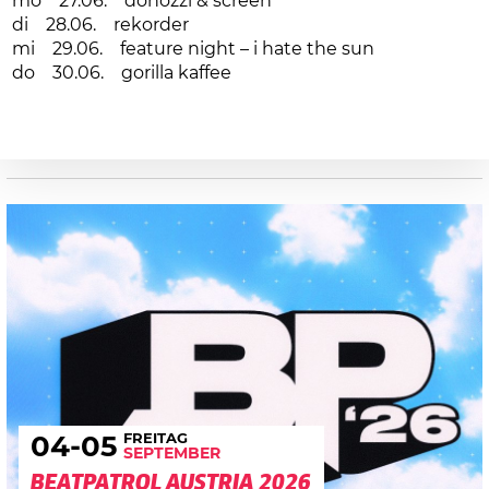
mo 27.06. donozzi & screen
di 28.06. rekorder
mi 29.06. feature night – i hate the sun
do 30.06. gorilla kaffee
FREITAG
04
-05
SEPTEMBER
BEATPATROL AUSTRIA 2026