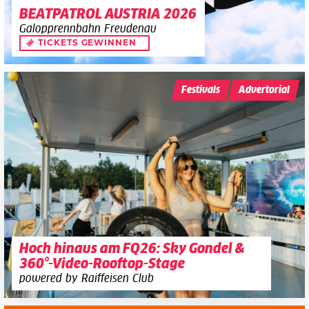
BEATPATROL AUSTRIA 2026
Galopprennbahn Freudenau
TICKETS GEWINNEN
Festivals
Advertorial
Hoch hinaus am FQ26: Sky Gondel &
360°-Video-Rooftop-Stage
powered by Raiffeisen Club