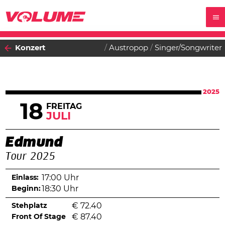
Konzert
Austropop
Singer/Songwriter
2025
18
FREITAG
JULI
Edmund
Tour 2025
Einlass:
17:00 Uhr
Beginn:
18:30 Uhr
Stehplatz
€
72.40
Front Of Stage
€
87.40