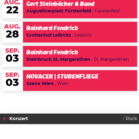
AUG.
Gert Steinbäcker & Band
22
Augustinerplatz Fürstenfeld
, Fürstenfeld
AUG.
Rainhard Fendrich
28
Grottenhof Leibnitz
, Leibnitz
SEP.
Rainhard Fendrich
03
Steinbruch St. Margarethen
, St. Margarethen
SEP.
HOVACEK | STUBENFLIEGE
03
Szene Wien
, Wien
Konzert
Rock