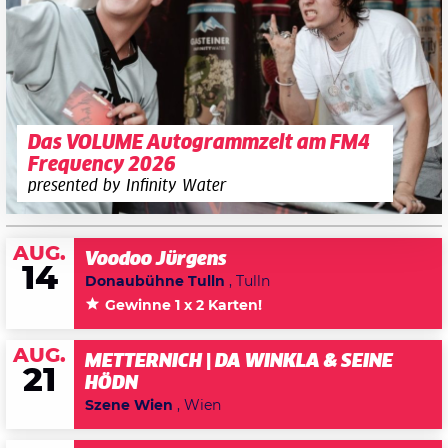
Das VOLUME Autogrammzelt am FM4
Frequency 2026
presented by Infinity Water
AUG.
Voodoo Jürgens
14
Donaubühne Tulln
, Tulln
Gewinne 1 x 2 Karten!
AUG.
METTERNICH | DA WINKLA & SEINE
21
HÖDN
Szene Wien
, Wien