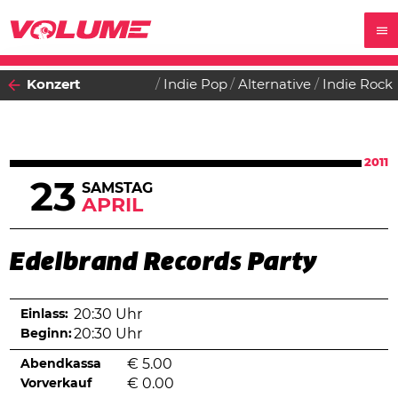
Konzert
Indie Pop
Alternative
Indie Rock
2011
23
SAMSTAG
APRIL
Edelbrand Records Party
Einlass:
20:30 Uhr
Beginn:
20:30 Uhr
Abendkassa
€
5.00
Vorverkauf
€
0.00