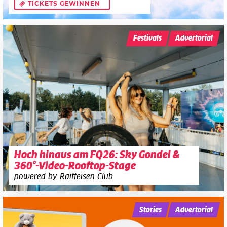
TICKETS GEWINNEN
Festivals
Advertorial
Hoch hinaus am FQ26: Sky Gondel &
360°-Video-Rooftop-Stage
powered by Raiffeisen Club
Stories
Advertorial