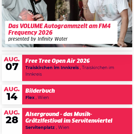
Das VOLUME Autogrammzelt am FM4
Frequency 2026
presented by Infinity Water
AUG.
Free Tree Open Air 2026
07
Traiskirchen im Innkreis
, Traiskirchen im
Innkreis
AUG.
Bilderbuch
14
Flex
, Wien
AUG.
Alserground - das Musik-
28
Grätzlfestival im Servitenviertel
Servitenplatz
, Wien