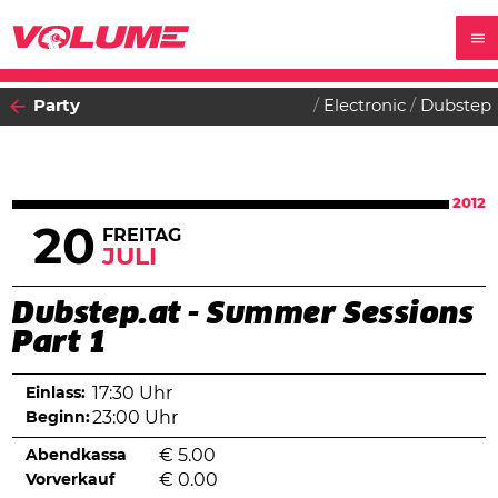
Party
Electronic
Dubstep
2012
20
FREITAG
JULI
Dubstep.at - Summer Sessions
Part 1
Einlass:
17:30 Uhr
Beginn:
23:00 Uhr
Abendkassa
€
5.00
Vorverkauf
€
0.00