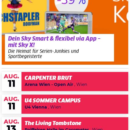
Dein Sky Smart & flexibel via App –
mit Sky X!
Die Heimat für Serien-Junkies und
Sportbegeisterte
AUG.
CARPENTER BRUT
11
Arena Wien - Open Air
, Wien
AUG.
U4 SOMMER CAMPUS
11
U4 Vienna
, Wien
AUG.
The Living Tombstone
13
Raiffeisen Halle im Gasometer
, Wien