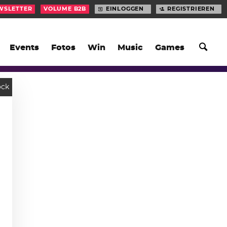
WSLETTER
VOLUME B2B
EINLOGGEN
REGISTRIEREN
Events
Fotos
Win
Music
Games
ock