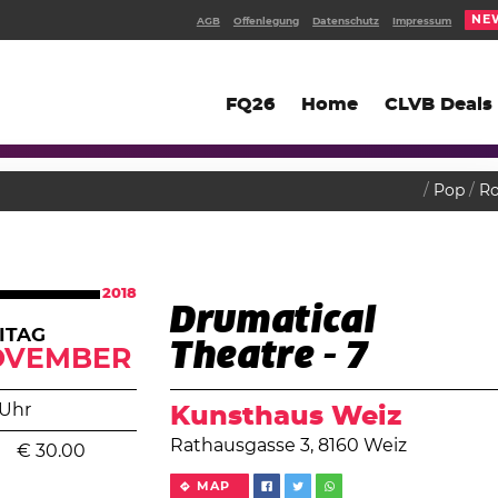
NE
AGB
Offenlegung
Datenschutz
Impressum
FQ26
Home
CLVB Deals
Pop
R
2018
Drumatical
ITAG
Theatre - 7
OVEMBER
 Uhr
Kunsthaus Weiz
Rathausgasse 3, 8160 Weiz
€
30.00
MAP