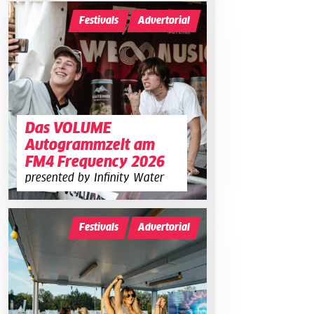
Festivals
Advertorial
Das VOLUME
Autogrammzelt am
FM4 Frequency 2026
presented by Infinity Water
Festivals
Advertorial