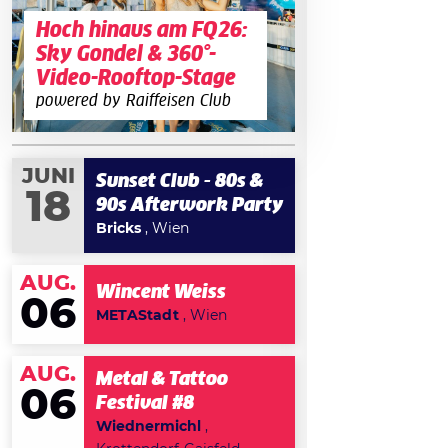
Hoch hinaus am FQ26:
Sky Gondel & 360°-
Video-Rooftop-Stage
powered by Raiffeisen Club
JUNI
Sunset Club - 80s &
18
90s Afterwork Party
Bricks
, Wien
AUG.
Wincent Weiss
06
METAStadt
, Wien
AUG.
Metal & Tattoo
06
Festival #8
Wiednermichl
,