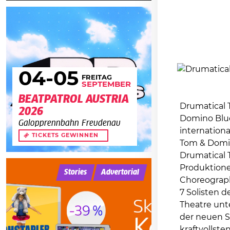
04
-05
FREITAG
SEPTEMBER
BEATPATROL AUSTRIA
Drumatical 
2026
Domino Blue
Galopprennbahn Freudenau
internation
TICKETS GEWINNEN
Tom & Domin
Drumatical T
Produktione
Stories
Advertorial
Choreograph
7 Solisten 
Theatre unt
der neuen Sh
kraftvollste