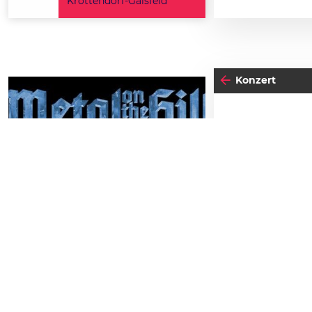
Krottendorf-Gaisfeld
Konzert
23
FRE
N
29
SAMSTAG
AUGUST
Einlass:
20:00
Metal on the Hill 2026
Schlossbergbühne Kasematten
TICKETS GEWINNEN