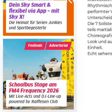
Dein Sky Smart &
Rhythmische
flexibel via App – mit
performter 
Sky X!
Unterschei
Die Heimat für Serien-Junkies
Die 7 Solist
und Sportbegeisterte
teils martia
Choreografie
Look und auf
Festivals
Advertorial
Einheit.
Echt sehens
Schoolbus Stage am
FM4 Frequency 2026
Mit Live-Acts und DJ-Line-up
powered by Raiffeisen Club