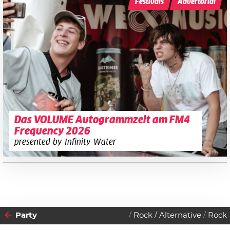
Festivals
Advertorial
Das VOLUME Autogrammzelt am FM4
Frequency 2026
presented by Infinity Water
Party
Rock / Alternative
Rock