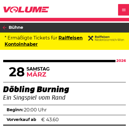
Bühne
* Ermäßigte Tickets für
Raiffeisen
Kontoinhaber
2026
28
SAMSTAG
MÄRZ
Döbling Burning
Ein Singspiel vom Rand
Beginn:
20:00 Uhr
Vorverkauf ab
€
43.60