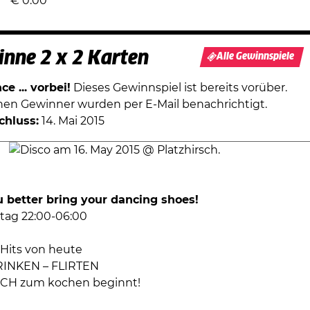
€
0.00
nne 2 x 2 Karten
Alle Gewinnspiele
e ... vorbei!
Dieses Gewinnspiel ist bereits vorüber.
chen Gewinner wurden per E-Mail benachrichtigt.
chluss:
14. Mai 2015
 better bring your dancing shoes!
tag 22:00-06:00
– Hits von heute
RINKEN – FLIRTEN
SCH zum kochen beginnt!