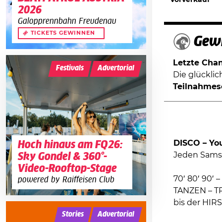
Vorverkauf
2026
Galopprennbahn Freudenau
TICKETS GEWINNEN
Gewi
Letzte Chanc
Festivals
Advertorial
Die glückli
Teilnahmes
DISCO – You
Hoch hinaus am FQ26:
Jeden Sams
Sky Gondel & 360°-
Video-Rooftop-Stage
70′ 80′ 90′ 
powered by Raiffeisen Club
TANZEN – T
bis der HIR
Stories
Advertorial