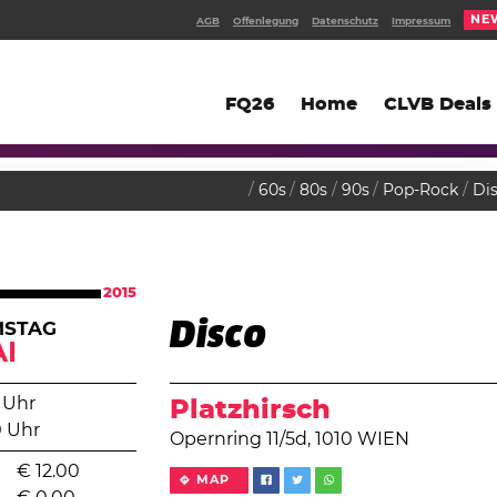
NE
AGB
Offenlegung
Datenschutz
Impressum
FQ26
Home
CLVB Deals
60s
80s
90s
Pop-Rock
Di
2015
Disco
MSTAG
I
 Uhr
Platzhirsch
0 Uhr
Opernring 11/5d, 1010 WIEN
€
12.00
MAP