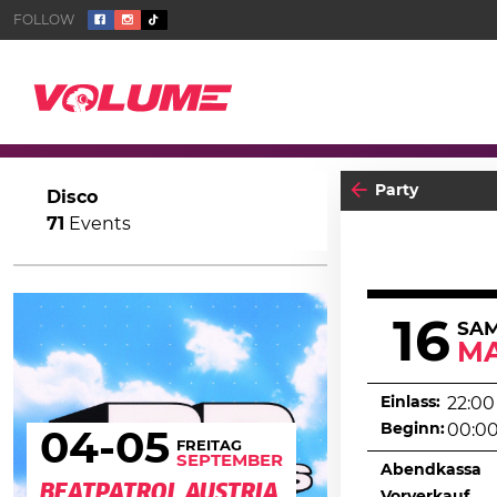
Party
Disco
71
Events
16
SA
MA
Einlass:
22:00
Beginn:
00:0
04
-05
FREITAG
SEPTEMBER
Abendkassa
BEATPATROL AUSTRIA