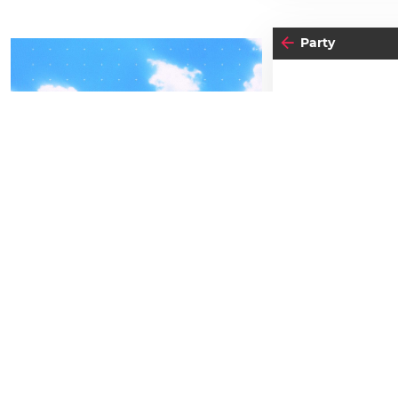
Party
04
-05
16
SA
FREITAG
SEPTEMBER
MA
BEATPATROL AUSTRIA
2026
Einlass:
20:00
Beginn:
00:0
Galopprennbahn Freudenau
TICKETS GEWINNEN
Gratis Eint
Festivals
Advertorial
DJs Trailblaz
Paul Synap