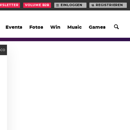
WSLETTER
VOLUME B2B
EINLOGGEN
REGISTRIEREN
Events
Fotos
Win
Music
Games
sco