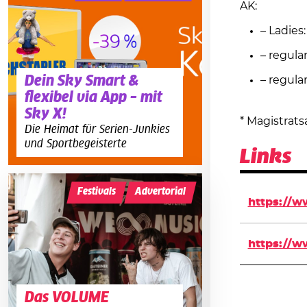
AK:
– Ladies:
– regula
Dein Sky Smart &
– regula
flexibel via App – mit
Sky X!
* Magistrat
Die Heimat für Serien-Junkies
und Sportbegeisterte
Links
Festivals
Advertorial
https://
https://w
Das VOLUME