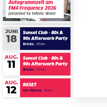
Autogrammzelt am
FM4 Frequency 2026
presented by Infinity Water
JUNI
Sunset Club - 80s &
18
90s Afterwork Party
Bricks
, Wien
AUG.
Sunset Club - 80s &
11
90s Afterwork Party
Bricks
, Wien
AUG.
RESET
12
U4 Vienna
, Wien