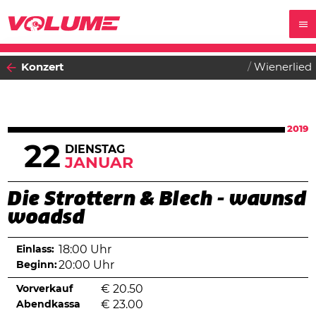
Konzert
Wienerlied
2019
22
DIENSTAG
JANUAR
Die Strottern & Blech - waunsd
woadsd
Einlass:
18:00 Uhr
Beginn:
20:00 Uhr
Vorverkauf
€
20.50
Abendkassa
€
23.00