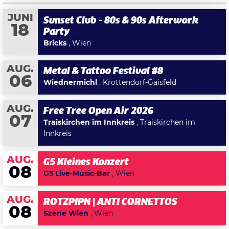
JUNI
Sunset Club - 80s & 90s Afterwork
18
Party
Bricks
, Wien
AUG.
Metal & Tattoo Festival #8
06
Wiednermichl
, Krottendorf-Gaisfeld
AUG.
Free Tree Open Air 2026
07
Traiskirchen im Innkreis
, Traiskirchen im
Innkreis
AUG.
G5 Kleines Konzert
08
G5 Live-Music-Bar
, Wien
AUG.
ROTZPIPN | ANTI CORNETTOS
08
Szene Wien
, Wien