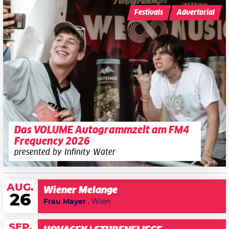
Festivals
Advertorial
Das VOLUME Autogrammzelt am FM4
Frequency 2026
presented by Infinity Water
AUG.
Wiener Melange
26
Frau Mayer
, Wien
SEP.