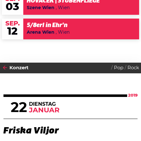
HOVACEK | STUBENFLIEGE
03
Szene Wien
, Wien
SEP.
5/8erl in Ehr'n
12
Arena Wien
, Wien
Konzert
Pop
Rock
2019
22
DIENSTAG
JANUAR
Friska Viljor