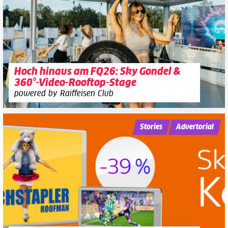
Hoch hinaus am FQ26: Sky Gondel &
360°-Video-Rooftop-Stage
powered by Raiffeisen Club
Stories
Advertorial