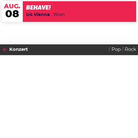
AUG.
BEHAVE!
08
U4 Vienna
, Wien
Konzert
Pop
Rock
2019
22
DIENSTAG
Datenschutzerklärung
JANUAR
Zustimmen
Jens Friebe
Einlass:
21:00 Uhr
Beginn:
21:00 Uhr