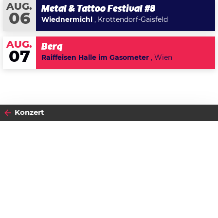
AUG.
Metal & Tattoo Festival #8
06
Wiednermichl
, Krottendorf-Gaisfeld
AUG.
Berq
07
Raiffeisen Halle im Gasometer
, Wien
Konzert
2018
17
SAMSTAG
NOVEMBER
Datenschutzerklärung
Zustimmen
Michael Seida & Band - Best of