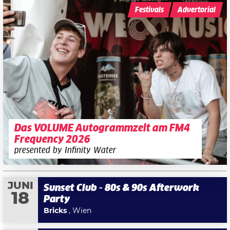
Festivals
Advertorial
Das VOLUME Autogrammzelt am FM4
Frequency 2026
presented by Infinity Water
JUNI
Sunset Club - 80s & 90s Afterwork
18
Party
Bricks
, Wien