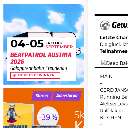
Gewi
Letzte Chanc
04
-05
FREITAG
Die glückli
SEPTEMBER
Teilnahmes
BEATPATROL AUSTRIA
2026
Galopprennbahn Freudenau
TICKETS GEWINNEN
MAIN
–
GERD JANS
Stories
Advertorial
Running Ba
Aleksej Levs
Ralf Jakob
KITCHEN
–