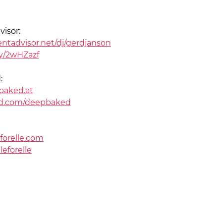
isor:
ntadvisor.net/dj/gerdjanson
.ly/2wHZazf
:
aked.at
d.com/deepbaked
forelle.com
leforelle