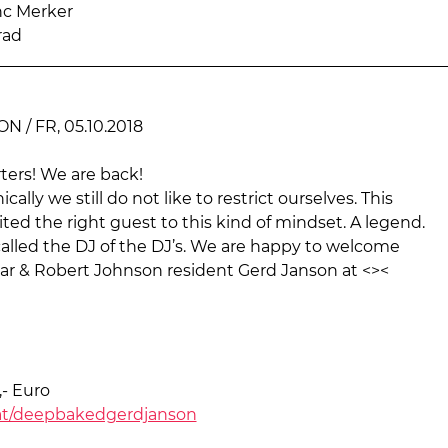
nc Merker
rad
 / FR, 05.10.2018
ters! We are back!
ally we still do not like to restrict ourselves. This
ited the right guest to this kind of mindset. A legend.
called the DJ of the DJ’s. We are happy to welcome
r & Robert Johnson resident Gerd Janson at <><
,- Euro
y.at/deepbakedgerdjanson