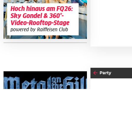
Hoch hinaus am FQ26:
Sky Gondel & 360°-
Video-Rooftop-Stage
powered by Raiffeisen Club
Party
05
FRE
O
29
SAMSTAG
AUGUST
Metal on the Hill 2026
Einlass:
21:00