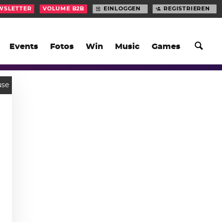
WSLETTER
VOLUME B2B
EINLOGGEN
REGISTRIEREN
Events
Fotos
Win
Music
Games
use