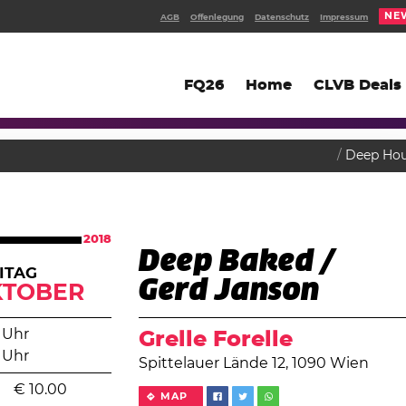
NE
AGB
Offenlegung
Datenschutz
Impressum
FQ26
Home
CLVB Deals
Deep Ho
2018
Deep Baked /
ITAG
Gerd Janson
KTOBER
 Uhr
Grelle Forelle
 Uhr
Spittelauer Lände 12, 1090 Wien
€
10.00
MAP