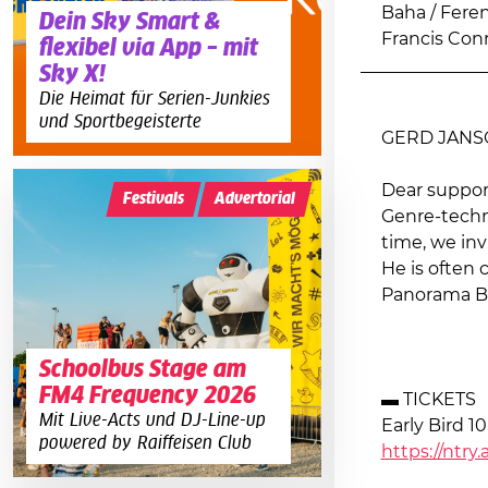
Baha / Fere
Dein Sky Smart &
Francis Con
flexibel via App – mit
Sky X!
Die Heimat für Serien-Junkies
und Sportbegeisterte
GERD JANSON
Dear suppor
Festivals
Advertorial
Genre-technic
time, we inv
He is often 
Panorama Ba
Schoolbus Stage am
FM4 Frequency 2026
▬ TICKETS
Mit Live-Acts und DJ-Line-up
Early Bird 10
powered by Raiffeisen Club
https://ntr