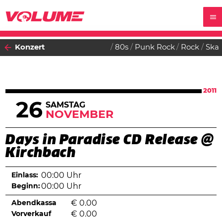
Konzert
80s
Punk Rock
Rock
Ska
2011
26
SAMSTAG
NOVEMBER
Days in Paradise CD Release @
Kirchbach
Einlass:
00:00 Uhr
Beginn:
00:00 Uhr
Abendkassa
€
0.00
Vorverkauf
€
0.00