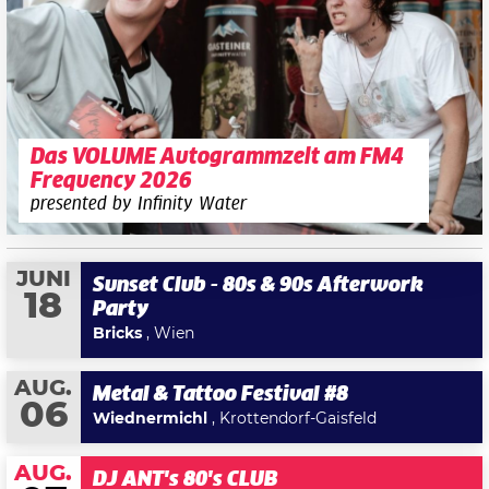
Das VOLUME Autogrammzelt am FM4
Frequency 2026
presented by Infinity Water
JUNI
Sunset Club - 80s & 90s Afterwork
18
Party
Bricks
, Wien
AUG.
Metal & Tattoo Festival #8
06
Wiednermichl
, Krottendorf-Gaisfeld
AUG.
DJ ANT's 80's CLUB