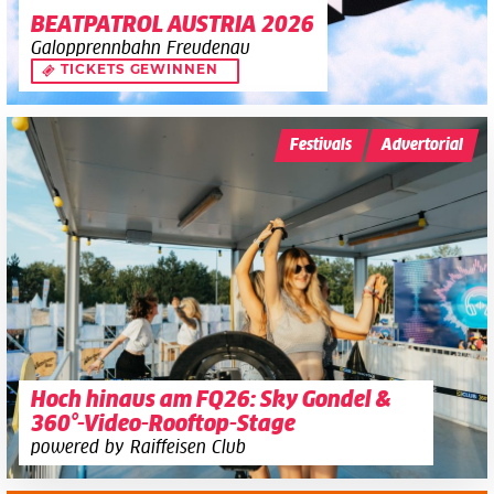
BEATPATROL AUSTRIA 2026
Galopprennbahn Freudenau
TICKETS GEWINNEN
Festivals
Advertorial
Hoch hinaus am FQ26: Sky Gondel &
360°-Video-Rooftop-Stage
powered by Raiffeisen Club