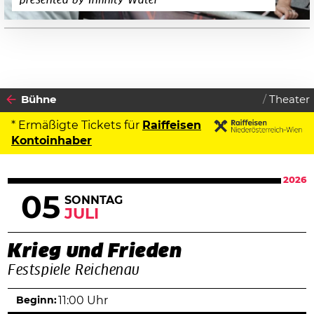
Bühne
Theater
* Ermäßigte Tickets für
Raiffeisen
Kontoinhaber
2026
05
SONNTAG
JULI
Krieg und Frieden
Festspiele Reichenau
Beginn:
11:00 Uhr