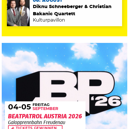
08. AUGUST
Diknu Schneeberger & Christian
Bakanic Quartett
Kulturpavillon
FREITAG
04
-05
SEPTEMBER
BEATPATROL AUSTRIA 2026
Galopprennbahn Freudenau
TICKETS GEWINNEN