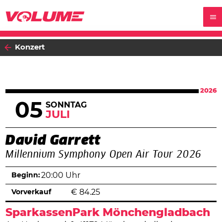
Konzert
2026
05
SONNTAG
JULI
David Garrett
Millennium Symphony Open Air Tour 2026
Beginn:
20:00 Uhr
Vorverkauf
€
84.25
SparkassenPark Mönchengladbach