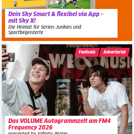
Dein Sky Smart & flexibel via App –
mit Sky X!
Die Heimat für Serien-Junkies und
Sportbegeisterte
Festivals
Advertorial
Das VOLUME Autogrammzelt am FM4
Frequency 2026
presented by Infinity Water