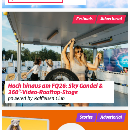
Festivals
Advertorial
Hoch hinaus am FQ26: Sky Gondel &
360°-Video-Rooftop-Stage
powered by Raiffeisen Club
Stories
Advertorial