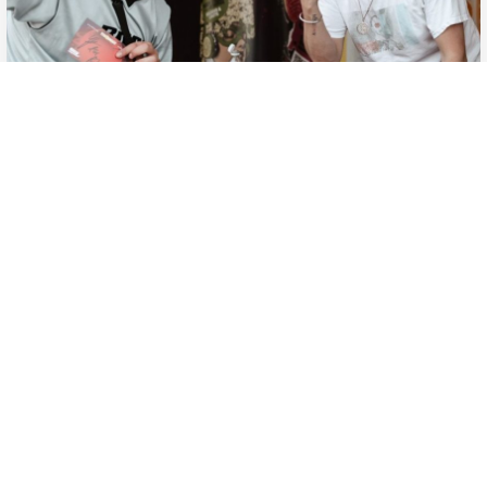
Das VOLUME Autogrammzelt am FM4
Frequency 2026
presented by Infinity Water
Datenschutzerklärung
Zustimmen
Bühne
Theater
* Ermäßigte Tickets für
Raiffeisen
Kontoinhaber
2026
05
SONNTAG
JULI