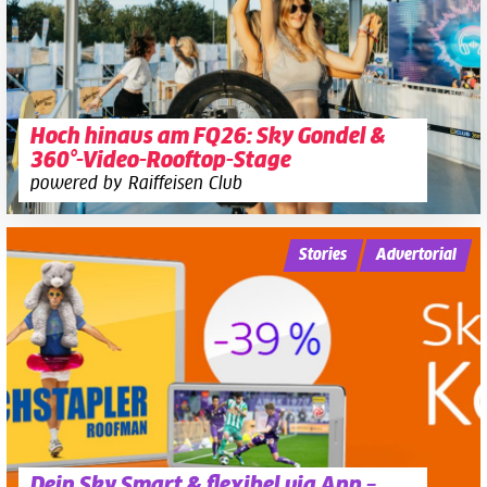
Hoch hinaus am FQ26: Sky Gondel &
360°-Video-Rooftop-Stage
powered by Raiffeisen Club
Stories
Advertorial
Dein Sky Smart & flexibel via App –