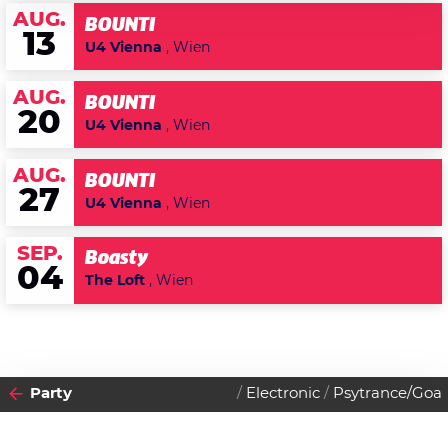
AUG.
BOUNTI
13
U4 Vienna
, Wien
AUG.
BOUNTI
20
U4 Vienna
, Wien
AUG.
BOUNTI
27
U4 Vienna
, Wien
SEP.
Boasty
04
The Loft
, Wien
Party
Electronic
Psytrance/Goa