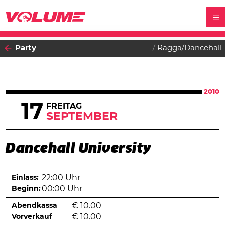
Party
Ragga/Dancehall
2010
17
FREITAG
SEPTEMBER
Dancehall University
Einlass:
22:00 Uhr
Beginn:
00:00 Uhr
Abendkassa
€
10.00
Vorverkauf
€
10.00