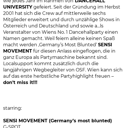
wie jedes Jahr im Rahmen von
DANCEHALL
UNIVERSITY
gefeiert. Seit der Gründung im Herbst
2001 hat sich die Crew auf mittlerweile sechs
Mitglieder erweitert und durch unzählige Shows in
Österreich und Deutschland und sowie a…ls
Veranstalter von Wiens No. 1 Dancehallparty einen
Namen gemacht. Weil feiern alleine keinen Spaß
macht werden ‚Germany’s Most Blunted‘
SENSI
MOVEMENT
für diesen Anlass eingeflogen, die in
ganz Europa als Partymaschine bekannt sind.
Localsupport kommt zusätzlich durch die
langjährigen Wegbegleiter von OSF. Wien kann sich
auf das erste herbstliche Partyhighlight freuen –
don’t miss it!!!
starring:
SENSI MOVEMENT (Germany’s most blunted)
G-SPOT